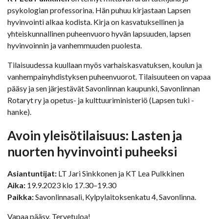
psykologian professorina. Hän puhuu kirjastaan Lapsen
hyvinvointi alkaa kodista. Kirja on kasvatuksellinen ja
yhteiskunnallinen puheenvuoro hyvän lapsuuden, lapsen
hyvinvoinnin ja vanhemmuuden puolesta.
Tilaisuudessa kuullaan myös varhaiskasvatuksen, koulun ja
vanhempainyhdistyksen puheenvuorot. Tilaisuuteen on vapaa
pääsy ja sen järjestävät Savonlinnan kaupunki, Savonlinnan
Rotaryt ry ja opetus- ja kulttuuriministeriö (Lapsen tuki -
hanke).
Avoin yleisötilaisuus: Lasten ja
nuorten hyvinvointi puheeksi
Asiantuntijat:
LT Jari Sinkkonen ja KT Lea Pulkkinen
Aika:
19.9.2023 klo 17.30–19.30
Paikka:
Savonlinnasali, Kylpylaitoksenkatu 4, Savonlinna.
Vapaa pääsy. Tervetuloa!