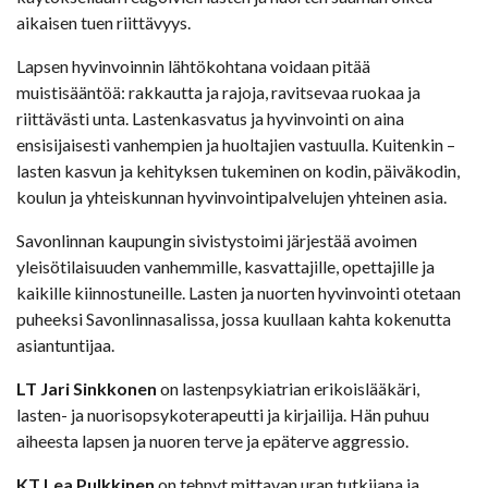
aikaisen tuen riittävyys.
Lapsen hyvinvoinnin lähtökohtana voidaan pitää
muistisääntöä: rakkautta ja rajoja, ravitsevaa ruokaa ja
riittävästi unta. Lastenkasvatus ja hyvinvointi on aina
ensisijaisesti vanhempien ja huoltajien vastuulla. Kuitenkin –
lasten kasvun ja kehityksen tukeminen on kodin, päiväkodin,
koulun ja yhteiskunnan hyvinvointipalvelujen yhteinen asia.
Savonlinnan kaupungin sivistystoimi järjestää avoimen
yleisötilaisuuden vanhemmille, kasvattajille, opettajille ja
kaikille kiinnostuneille. Lasten ja nuorten hyvinvointi otetaan
puheeksi Savonlinnasalissa, jossa kuullaan kahta kokenutta
asiantuntijaa.
LT Jari Sinkkonen
on lastenpsykiatrian erikoislääkäri,
lasten- ja nuorisopsykoterapeutti ja kirjailija. Hän puhuu
aiheesta lapsen ja nuoren terve ja epäterve aggressio.
KT Lea Pulkkinen
on tehnyt mittavan uran tutkijana ja