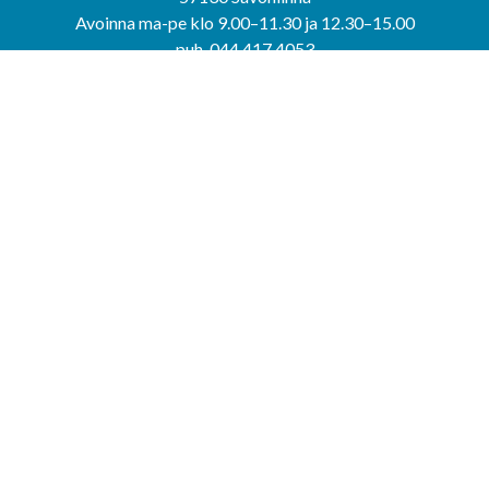
Avoinna ma-pe klo 9.00–11.30 ja 12.30–15.00
puh. 044 417 4053
KERIMÄEN YHTEISPALVELUPISTE
Kerimäentie 6
58200 Kerimäki
Avoinna ke-to klo 9.00–12.00 ja 12.30–15.00.
PUNKAHARJUN YHTEISPALVELUPISTE
Kauppatie 20
58500 Punkaharju
Avoinna ma-ti klo 9.00–12.00 ja 12.30–15.30.
Saavutettavuusseloste