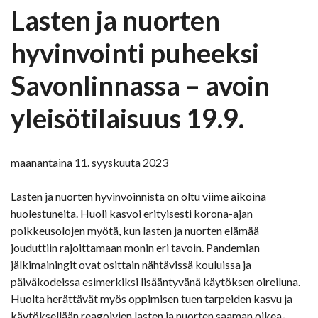
Lasten ja nuorten
hyvinvointi puheeksi
Savonlinnassa – avoin
yleisötilaisuus 19.9.
maanantaina 11. syyskuuta 2023
Lasten ja nuorten hyvinvoinnista on oltu viime aikoina
huolestuneita. Huoli kasvoi erityisesti korona-ajan
poikkeusolojen myötä, kun lasten ja nuorten elämää
jouduttiin rajoittamaan monin eri tavoin. Pandemian
jälkimainingit ovat osittain nähtävissä kouluissa ja
päiväkodeissa esimerkiksi lisääntyvänä käytöksen oireiluna.
Huolta herättävät myös oppimisen tuen tarpeiden kasvu ja
käytöksellään reagoivien lasten ja nuorten saaman oikea-