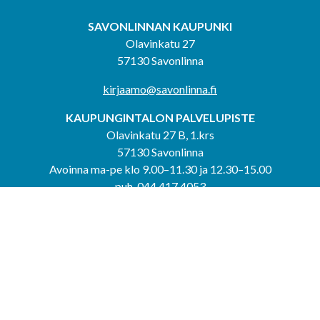
SAVONLINNAN KAUPUNKI
Olavinkatu 27
57130 Savonlinna
kirjaamo@savonlinna.fi
KAUPUNGINTALON PALVELUPISTE
Olavinkatu 27 B, 1.krs
57130 Savonlinna
Avoinna ma-pe klo 9.00–11.30 ja 12.30–15.00
puh. 044 417 4053
KERIMÄEN YHTEISPALVELUPISTE
Kerimäentie 6
58200 Kerimäki
Avoinna ke-to klo 9.00–12.00 ja 12.30–15.00.
PUNKAHARJUN YHTEISPALVELUPISTE