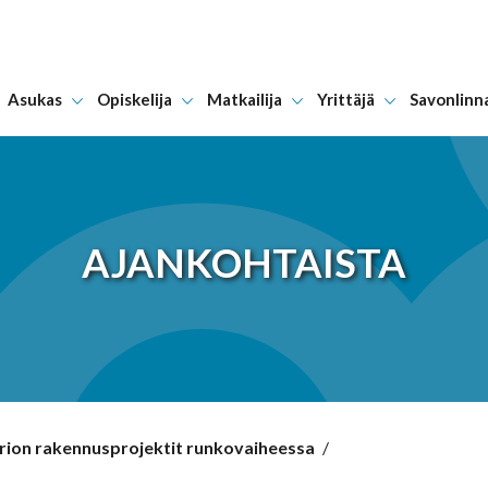
Asukas
Opiskelija
Matkailija
Yrittäjä
Savonlinn
Hyppää sisältöön
AJANKOHTAISTA
torion rakennusprojektit runkovaiheessa
/