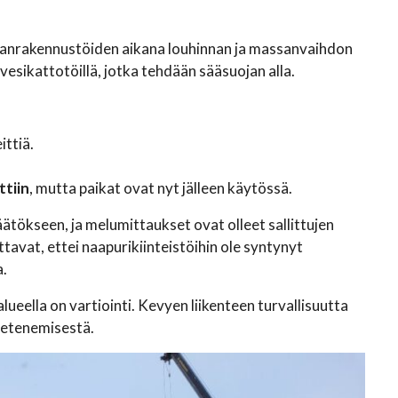
 maanrakennustöiden aikana louhinnan ja massanvaihdon
esikattotöillä, jotka tehdään sääsuojan alla.
ittiä.
ttiin
, mutta paikat ovat nyt jälleen käytössä.
ätökseen, ja melumittaukset ovat olleet sallittujen
tavat, ettei naapurikiinteistöihin ole syntynyt
a.
lueella on vartiointi. Kevyen liikenteen turvallisuutta
n etenemisestä.