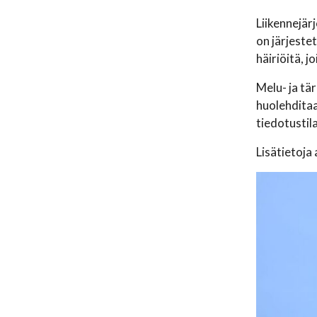
Liikennejär
on järjeste
häiriöitä, 
Melu- ja tä
huolehditaa
tiedotustil
Lisätietoja