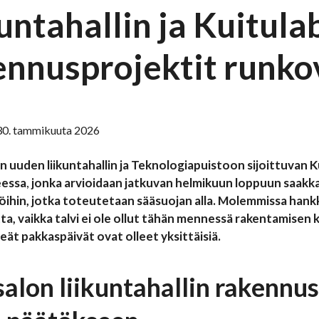
untahallin ja Kuitul
ennusprojektit runko
 30. tammikuuta 2026
n uuden liikuntahallin ja Teknologiapuistoon sijoittuvan
eessa
,
jonka arvioidaan jatkuvan helmikuun loppuun saakka.
öihin, jotka toteutetaan sääsuojan alla. Molemmissa hank
ta, vaikka talvi ei ole ollut tähän mennessä rakentamisen 
reät pakkaspäivät ovat olleet yksittäisiä.
salon liikuntahallin rakenn