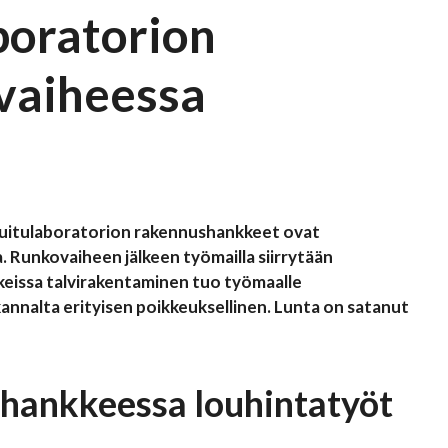
aboratorion
vaiheessa
 Kuitulaboratorion rakennushankkeet ovat
 Runkovaiheen jälkeen työmailla siirrytään
keissa talvirakentaminen tuo työmaalle
kannalta erityisen poikkeuksellinen. Lunta on satanut
ushankkeessa louhintatyöt