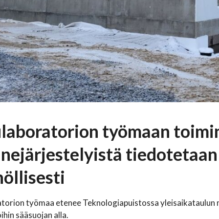
laboratorion työmaan toimi
nnejärjestelyistä tiedotetaan 
öllisesti
atorion työmaa etenee Teknologiapuistossa yleisaikataulun
ihin sääsuojan alla.