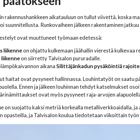
u päätökseen
lin rakennushankkeen aikatauluun on tullut viivettä, koska
i suunnitellusta. Runkovaiheen jälkeen rakentaminen jatkuu v
jestelyt ovat muuttuneet työmaan edetessä:
s liikenne
on ohjattu kulkemaan jäähallin vierestä kulkevaa re
 liikenne
on siirretty Talvisalon pururadalle.
lämpökaivannon aikana
Silittäjänkadun pysäköintiä rajoite
ut haitat ovat pysyneet hallinnassa. Louhintatyöt on saatu pä
puolella. Ennen ja jälkeen louhinnan tehdyt katselmukset osoit
Tärinämittaukset ovat myös pysyneet raja-arvojen alapuolell
 on suojattu kaksi metriä korkealla metalliverkkoaidalla, ja a
 opasteilla, ja Talvisalon koulua tiedotetaan viikoittain työ