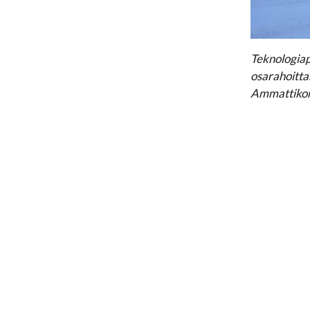
Teknologiap
osarahoitta
Ammattikork