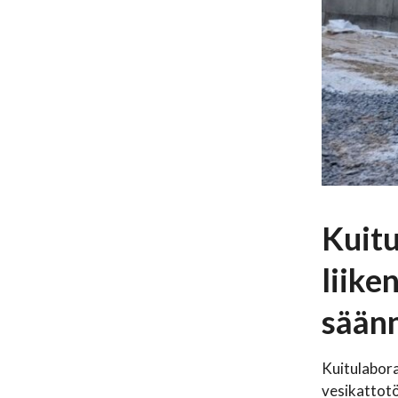
Kuitu
liike
säänn
Kuitulabor
vesikattotö