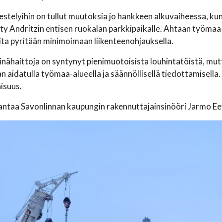
jestelyihin on tullut muutoksia jo hankkeen alkuvaiheessa, ku
tty Andritzin entisen ruokalan parkkipaikalle. Ahtaan työmaa-
joita pyritään minimoimaan liikenteenohjauksella.
rinähaittoja on syntynyt pienimuotoisista louhintatöistä, mutt
n aidatulla työmaa-alueella ja säännöllisellä tiedottamisella. 
aisuus.
 antaa Savonlinnan kaupungin rakennuttajainsinööri Jarmo Ee