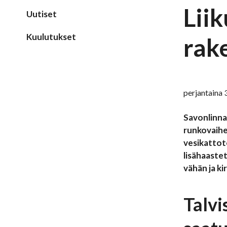
Liik
Uutiset
Kuulutukset
rak
perjantaina
Savonlinna
runkovaih
vesikattot
lisähaastet
vähän ja ki
Talvi