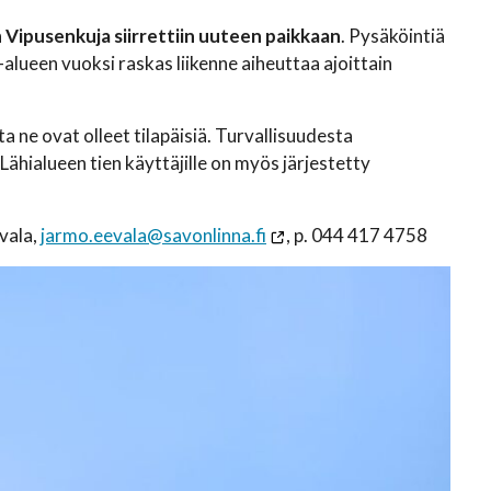
n
Vipusenkuja siirrettiin uuteen paikkaan
. Pysäköintiä
alueen vuoksi raskas liikenne aiheuttaa ajoittain
a ne ovat olleet tilapäisiä. Turvallisuudesta
Lähialueen tien käyttäjille on myös järjestetty
vala,
jarmo.eevala@savonlinna.fi
, p. 044 417 4758