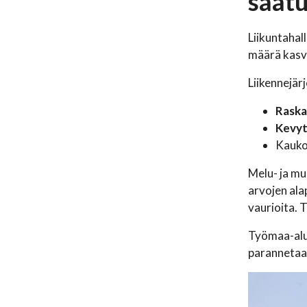
saat
Liikuntahal
määrä kasvo
Liikennejär
Raska
Kevyt
Kauko
Melu- ja mu
arvojen ala
vaurioita. 
Työmaa-alue
parannetaan