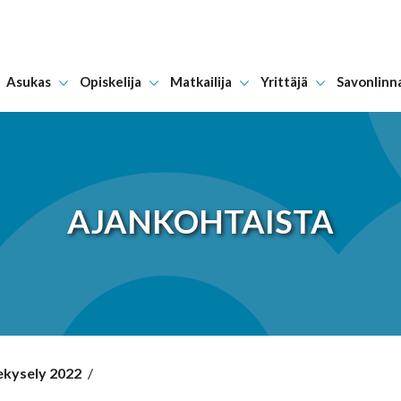
Asukas
Opiskelija
Matkailija
Yrittäjä
Savonlinn
Hyppää sisältöön
AJANKOHTAISTA
ekysely 2022
/