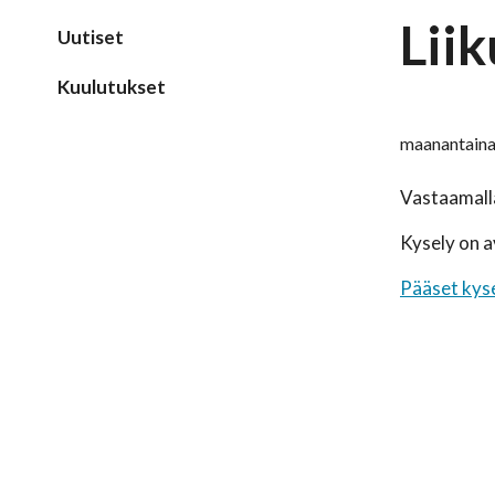
Lii
Uutiset
Kuulutukset
maanantaina
Vastaamalla
Kysely on 
Pääset kyse