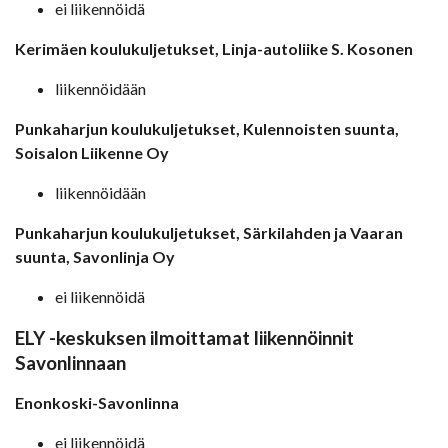
ei liikennöidä
Kerimäen koulukuljetukset, Linja-autoliike S. Kosonen
liikennöidään
Punkaharjun koulukuljetukset, Kulennoisten suunta,
Soisalon Liikenne Oy
liikennöidään
Punkaharjun koulukuljetukset, Särkilahden ja Vaaran
suunta,
Savonlinja Oy
ei liikennöidä
ELY -keskuksen ilmoittamat liikennöinnit
Savonlinnaan
Enonkoski-Savonlinna
ei liikennöidä