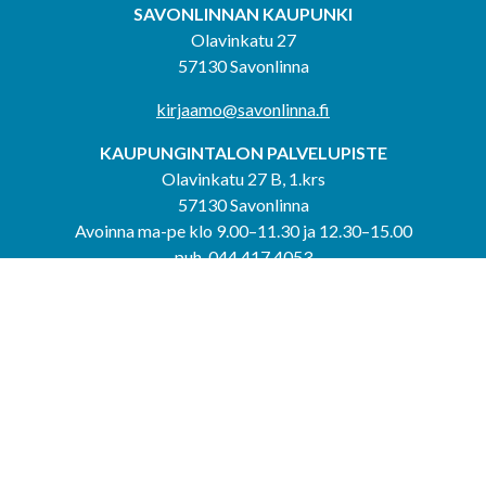
SAVONLINNAN KAUPUNKI
Olavinkatu 27
57130 Savonlinna
kirjaamo@savonlinna.fi
KAUPUNGINTALON PALVELUPISTE
Olavinkatu 27 B, 1.krs
57130 Savonlinna
Avoinna ma-pe klo 9.00–11.30 ja 12.30–15.00
puh. 044 417 4053
KERIMÄEN YHTEISPALVELUPISTE
Kerimäentie 6
58200 Kerimäki
Avoinna ke-to klo 9.00–12.00 ja 12.30–15.00.
PUNKAHARJUN YHTEISPALVELUPISTE
Kauppatie 20