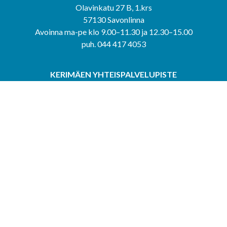
Olavinkatu 27 B, 1.krs
57130 Savonlinna
Avoinna ma-pe klo 9.00–11.30 ja 12.30–15.00
puh. 044 417 4053
KERIMÄEN YHTEISPALVELUPISTE
Kerimäentie 6
58200 Kerimäki
Avoinna ke-to klo 9.00–12.00 ja 12.30–15.00.
PUNKAHARJUN YHTEISPALVELUPISTE
Kauppatie 20
58500 Punkaharju
Avoinna ma-ti klo 9.00–12.00 ja 12.30–15.30.
Saavutettavuusseloste