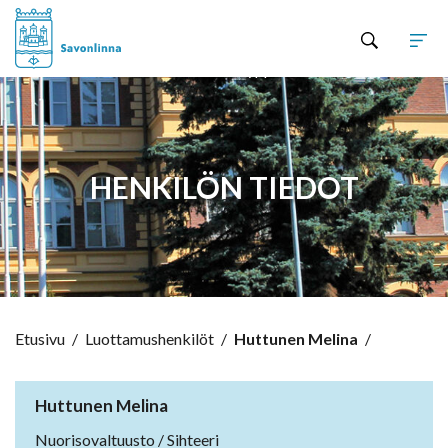
Hyppää sisältöön
HENKILÖN TIEDOT
Etusivu
/
Luottamushenkilöt
/
Huttunen Melina
/
Huttunen Melina
Nuorisovaltuusto / Sihteeri