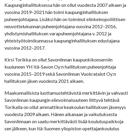
Kaupunginhallituksessa hän on ollut vuodesta 2007 alkaen ja
vuosina 2019–2021 hän toimi kaupunginhallituksen
puheenjohtajana. Lisäksi hän on toiminut elinkeinopoliittisen
neuvottelukunnan puheenjohtajana vuosina 2012–2016,
yhdistymishallituksen varapuheenjohtajana v. 2012 ja
yhteistyötoimikunnassa kaupunginhallituksen edustajana
vuosina 2012–2017.
Kirsi Torikka on ollut Savonlinnan kaupunkikonserniin
kuuluneen YH Itä-Savon Oy:n hallituksen puheenjohtaja
vuosina 2015–2019 sekä Savonlinnan Vuokratalot Oy:n
hallituksen jäsen vuodesta 2021 alkaen.
Maakunnallisista luottamustehtävistä merkittävin ja vahvasti
Savonlinnan kaupungin elinvoimaisuuteen liittyvä tehtävä
Torikalla on ollut ammattikorkeakoulun hallituksen jäsenyys
vuodesta 2009 alkaen. Hänen aikanaan ja vaikutuksesta
Savonlinnaan on saatu merkittävästi lisää koulutuspaikkoja
sen jälkeen, kun Itä-Suomen yliopiston opettajankoulutus