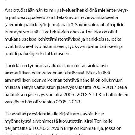
Ansiotyössään hän toimii palveluesihenkilönä mielenterveys-
ja päihdeavopalveluissa Etelä-Savon hyvinvointialueella
(aiemmin päihdetyönjohtajana Itä-Savon sairaanhoitopiirin
kuntayhtymässä). Työtehtävien ohessa Torikka on ollut
mukana useissa kehittämistehtävissä ja hankkeissa, jotka
ovat liittyneet työllistämiseen, työkyvyn parantamiseen ja
päihdepalvelujen kehittämiseen.
Torikka on työuransa aikana toiminut ansiokkaasti
ammatillisen edunvalvonnan tehtävissä. Merkittävä
ammatillisen edunvalvonnan tehtävä hänellä on ollut muun
muassa Tehyn valtuuston jäsenyys vuosilta 2001–2017 sekä
hallituksen jäsenyys vuosilta 2005–2013. STTK:n hallituksen
varajäsen hän oli vuosina 2005–2013.
Tasavallan presidentin allekirjoittama avoin kirje
myönnetystä arvonimestä luovutettiin Kirsi Torikalle
perjantaina 6.10.2023. Avoin kirje on kunniakirja, jossa on