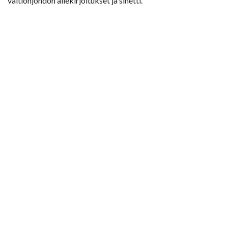
valtionjohdon allekirjoitukset ja sinetti.