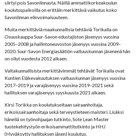
siirtyi pois Savonlinnasta. Näillä ammattikorkeakoulun
koulutuspaikoilla on erittäin merkittävä vaikutus koko
Savonlinnan elinvoimaisuuteen.
Muita merkittäviä maakunnallisia tehtäviä Torikalla on
Osuuskauppa Suur-Savon edustajiston jäsenyys vuosina
2005–2008 ja hallintoneuvoston jäsenyys vuosina 2009–
2020. Suur-Savon Energiasäätiön valtuuskunnan jäsenenä hän
on ollut vuodesta 2012 alkaen.
Valtakunnallisista merkittävimmät tehtävät Torikalla ovat
Kuntien Eläkevakuutuksen valtuuskunnan jäsenyys vuosina
2017–2019 ja varajäsenyys vuosina 2019–2021 sekä
hallituksen varajäsenyys syyskuusta 2021 alkaen.
Kirsi Torikka on koulutukseltaan sairaanhoitaja,
erikoissairaanhoitaja sekä terveystieteen maisteri. Lisäksi
hänellä on työnohjaajan tutkinto, Sote Lean Master
tuotekehitystyön erikoisammattitutkinto ja HHJ
(Hyväksytty hallituksen jäsen) koulutus.