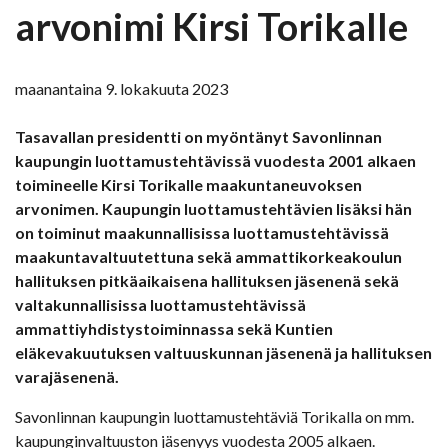
arvonimi Kirsi Torikalle
maanantaina 9. lokakuuta 2023
Tasavallan presidentti on myöntänyt Savonlinnan
kaupungin luottamustehtävissä vuodesta 2001 alkaen
toimineelle Kirsi Torikalle maakuntaneuvoksen
arvonimen. Kaupungin luottamustehtävien lisäksi hän
on toiminut maakunnallisissa luottamustehtävissä
maakuntavaltuutettuna sekä ammattikorkeakoulun
hallituksen pitkäaikaisena hallituksen jäsenenä sekä
valtakunnallisissa luottamustehtävissä
ammattiyhdistystoiminnassa sekä Kuntien
eläkevakuutuksen valtuuskunnan jäsenenä ja hallituksen
varajäsenenä.
Savonlinnan kaupungin luottamustehtäviä Torikalla on mm.
kaupunginvaltuuston jäsenyys vuodesta 2005 alkaen.