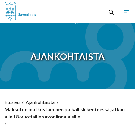
Hyppää sisältöön
AJANKOHTAISTA
Etusivu
/
Ajankohtaista
/
Maksuton matkustaminen paikallisliikenteessä jatkuu
alle 18-vuotiaille savonlinnalaisille
/