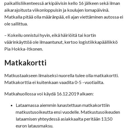
paikallisliikenteessä arkipäivisin kello 16 jälkeen sekä ilman
aikarajoitusta viikonloppuisin ja koulujen lomapäivinä.
Matkalla pitää olla määränpää, eli ajan viettäminen autossa ei
ole sallittua.
– Kokeilu onnistui hyvin, eikä häiriöitä tai kortin
väärinkäyttöä ole ilmaantunut, kertoo logistiikkapäällikkö
Pia Hokka-Itkonen.
Matkakortti
Matkustaakseen ilmaiseksi nuorella tulee olla matkakortti.
Matkakorttia ei kuitenkaan vaadita 0-5 –vuotiailta.
Matkahuollossa voi käydä 16.12.2019 alkaen:
Lataamassa aiemmin lunastettuun matkakorttiin
matkustusoikeutta ensi vuodelle. Matkustusoikeuden
lataamisen yhteydessä asiakkaalta peritään 13,50
euron latausmaksu.