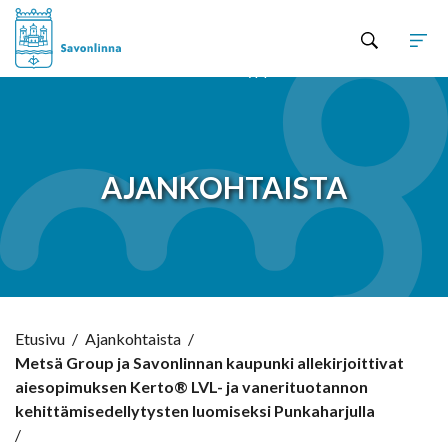
Hyppää sisältöön
AJANKOHTAISTA
Etusivu
/
Ajankohtaista
/
Metsä Group ja Savonlinnan kaupunki allekirjoittivat
aiesopimuksen Kerto® LVL- ja vanerituotannon
kehittämisedellytysten luomiseksi Punkaharjulla
/