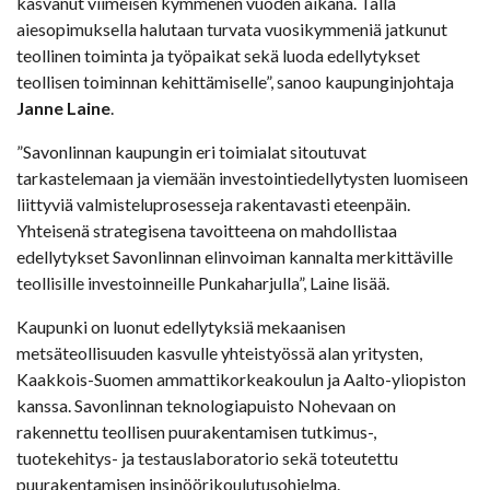
kasvanut viimeisen kymmenen vuoden aikana. Tällä
aiesopimuksella halutaan turvata vuosikymmeniä jatkunut
teollinen toiminta ja työpaikat sekä luoda edellytykset
teollisen toiminnan kehittämiselle”, sanoo kaupunginjohtaja
Janne Laine
.
”Savonlinnan kaupungin eri toimialat sitoutuvat
tarkastelemaan ja viemään investointiedellytysten luomiseen
liittyviä valmisteluprosesseja rakentavasti eteenpäin.
Yhteisenä strategisena tavoitteena on mahdollistaa
edellytykset Savonlinnan elinvoiman kannalta merkittäville
teollisille investoinneille Punkaharjulla”, Laine lisää.
Kaupunki on luonut edellytyksiä mekaanisen
metsäteollisuuden kasvulle yhteistyössä alan yritysten,
Kaakkois-Suomen ammattikorkeakoulun ja Aalto-yliopiston
kanssa. Savonlinnan teknologiapuisto Nohevaan on
rakennettu teollisen puurakentamisen tutkimus-,
tuotekehitys- ja testauslaboratorio sekä toteutettu
puurakentamisen insinöörikoulutusohjelma.