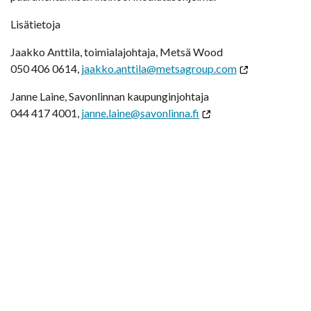
Lisätietoja
Jaakko Anttila, toimialajohtaja, Metsä Wood
050 406 0614,
jaakko.anttila@metsagroup.com
Janne Laine, Savonlinnan kaupunginjohtaja
044 417 4001,
janne.laine@savonlinna.fi