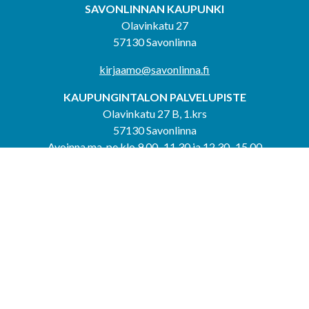
SAVONLINNAN KAUPUNKI
Olavinkatu 27
57130 Savonlinna
kirjaamo@savonlinna.fi
KAUPUNGINTALON PALVELUPISTE
Olavinkatu 27 B, 1.krs
57130 Savonlinna
Avoinna ma-pe klo 9.00–11.30 ja 12.30–15.00
puh. 044 417 4053
KERIMÄEN YHTEISPALVELUPISTE
Kerimäentie 6
58200 Kerimäki
Avoinna ke-to klo 9.00–12.00 ja 12.30–15.00.
PUNKAHARJUN YHTEISPALVELUPISTE
Kauppatie 20