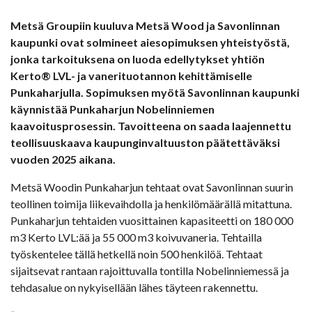
Metsä Groupiin kuuluva Metsä Wood ja Savonlinnan
kaupunki ovat solmineet aiesopimuksen yhteistyöstä,
jonka tarkoituksena on luoda edellytykset yhtiön
Kerto® LVL- ja vanerituotannon kehittämiselle
Punkaharjulla. Sopimuksen myötä Savonlinnan kaupunki
käynnistää Punkaharjun Nobelinniemen
kaavoitusprosessin. Tavoitteena on saada laajennettu
teollisuuskaava kaupunginvaltuuston päätettäväksi
vuoden 2025 aikana.
Metsä Woodin Punkaharjun tehtaat ovat Savonlinnan suurin
teollinen toimija liikevaihdolla ja henkilömäärällä mitattuna.
Punkaharjun tehtaiden vuosittainen kapasiteetti on 180 000
m3 Kerto LVL:ää ja 55 000 m3 koivuvaneria. Tehtailla
työskentelee tällä hetkellä noin 500 henkilöä. Tehtaat
sijaitsevat rantaan rajoittuvalla tontilla Nobelinniemessä ja
tehdasalue on nykyisellään lähes täyteen rakennettu.