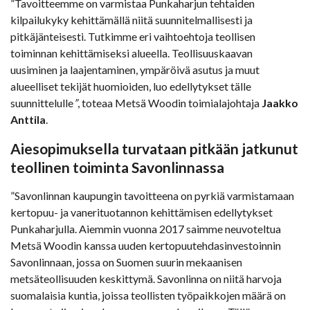
”Tavoitteemme on varmistaa Punkaharjun tehtaiden
kilpailukyky kehittämällä niitä suunnitelmallisesti ja
pitkäjänteisesti. Tutkimme eri vaihtoehtoja teollisen
toiminnan kehittämiseksi alueella. Teollisuuskaavan
uusiminen ja laajentaminen, ympäröivä asutus ja muut
alueelliset tekijät huomioiden, luo edellytykset tälle
suunnittelulle
”
, toteaa Metsä Woodin toimialajohtaja
Jaakko
Anttila
.
Aiesopimuksella turvataan pitkään jatkunut
teollinen toiminta Savonlinnassa
”Savonlinnan kaupungin tavoitteena on pyrkiä varmistamaan
kertopuu- ja vanerituotannon kehittämisen edellytykset
Punkaharjulla. Aiemmin vuonna 2017 saimme neuvoteltua
Metsä Woodin kanssa uuden kertopuutehdasinvestoinnin
Savonlinnaan, jossa on Suomen suurin mekaanisen
metsäteollisuuden keskittymä. Savonlinna on niitä harvoja
suomalaisia kuntia, joissa teollisten työpaikkojen määrä on