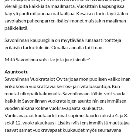
vierailijoita kaikkialta maailmasta. Vuosittain kaupungissa
käy yli puoli miljoonaa matkailijaa. Kesäisen torin täyttääkin
savolaisen puheenparren lisäksi monet muistakin maailman
pääkielistä.
Savonlinnan kaupungilla on myytävänä runsaasti tontteja
erilaisiin tarkoituksiin. Omalla rannalla tai ilman.
Mitä Savonlinna voisi tarjota juuri sinulle?
Asuntoetu
Savonlinnan Vuokratalot Oy tarjoaa monipuolisen valikoiman
erikokoisia vuokrattavia kerros- ja rivitaloasuntoja. Kun
muutat ulkopaikkakunnalta Savonlinnaan töihin, voit saada
kaikkiin Savonlinnan vuokratalojen asuntoihin ensimmäisen
vuoden aikana kolme vuokravapaata kuukautta.
Vuokravapaat kuukaudet ovat sopimuskauden alusta 4. ja 8.
sekä 12. vuokrakuukausi. Lisäksi viisi ensimmäistä muuttajaa
saavat samat vuokravapaat kuukaudet myös seuraavana