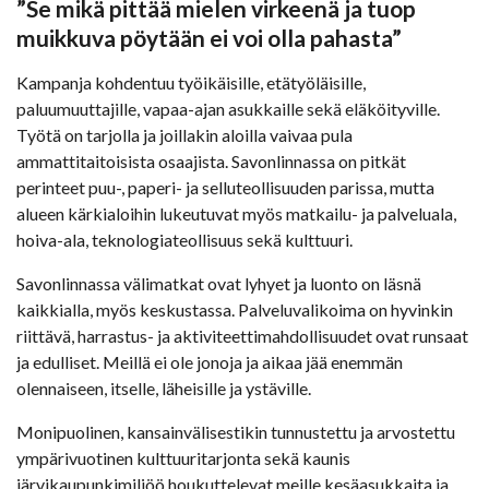
”Se mikä pittää mielen virkeenä ja tuop
muikkuva pöytään ei voi olla pahasta”
Kampanja kohdentuu työikäisille, etätyöläisille,
paluumuuttajille, vapaa-ajan asukkaille sekä eläköityville.
Työtä on tarjolla ja joillakin aloilla vaivaa pula
ammattitaitoisista osaajista. Savonlinnassa on pitkät
perinteet puu-, paperi- ja selluteollisuuden parissa, mutta
alueen kärkialoihin lukeutuvat myös matkailu- ja palveluala,
hoiva-ala, teknologiateollisuus sekä kulttuuri.
Savonlinnassa välimatkat ovat lyhyet ja luonto on läsnä
kaikkialla, myös keskustassa. Palveluvalikoima on hyvinkin
riittävä, harrastus- ja aktiviteettimahdollisuudet ovat runsaat
ja edulliset. Meillä ei ole jonoja ja aikaa jää enemmän
olennaiseen, itselle, läheisille ja ystäville.
Monipuolinen, kansainvälisestikin tunnustettu ja arvostettu
ympärivuotinen kulttuuritarjonta sekä kaunis
järvikaupunkimiljöö houkuttelevat meille kesäasukkaita ja