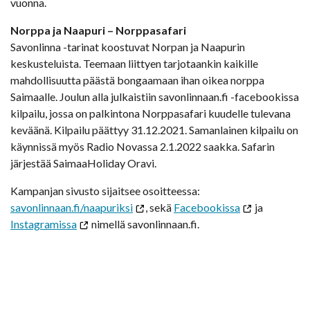
vuonna.
Norppa ja Naapuri – Norppasafari
Savonlinna -tarinat koostuvat Norpan ja Naapurin
keskusteluista. Teemaan liittyen tarjotaankin kaikille
mahdollisuutta päästä bongaamaan ihan oikea norppa
Saimaalle. Joulun alla julkaistiin savonlinnaan.fi -facebookissa
kilpailu, jossa on palkintona Norppasafari kuudelle tulevana
keväänä. Kilpailu päättyy 31.12.2021. Samanlainen kilpailu on
käynnissä myös Radio Novassa 2.1.2022 saakka. Safarin
järjestää SaimaaHoliday Oravi.
Kampanjan sivusto sijaitsee osoitteessa:
savonlinnaan.fi/naapuriksi
, sekä
Facebookissa
ja
Instagramissa
nimellä savonlinnaan.fi.