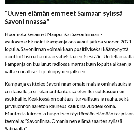
”Uuven elämän emmeet Saimaan sylissä
Savonlinnassa.”
Huomiota kerännyt Naapuriksi Savonlinnaan -
asukasmarkkinointikampanja on saanut jatkoa vuoden 2021
lopulla. Savonlinnan voimakkaan positiiviseksi kääntynyttä
muuttotilastoa halutaan vahvistaa entisestään. Uudellamaalla
kampanja on kuulunut radiossa marraskuun lopulta alkaen ja
valtakunnallisesti joulunpyhien jälkeen.
Kampanja esittelee Savonlinnan omaleimaisia ominaisuuksia
eri ikäisille ja eri elämäntilanteissa oleville ruuhkasuomen
asukkaille. Keskiössä on puhtaus, turvallisuus ja rauha, sekä
järviluonnon ääretön kauneus kaikkina vuodeaikoina.
Muutosta kiireen ja tungoksen täyttämään elämään tarjotaan
teemalla: ”Savonlinna. Omanlainen elämä saarten sylissä
Saimaalla.”