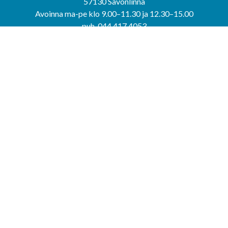
57130 Savonlinna
Avoinna ma-pe klo 9.00–11.30 ja 12.30–15.00
puh. 044 417 4053
KERIMÄEN YHTEISPALVELUPISTE
Kerimäentie 6
58200 Kerimäki
Avoinna ke-to klo 9.00–12.00 ja 12.30–15.00.
PUNKAHARJUN YHTEISPALVELUPISTE
Kauppatie 20
58500 Punkaharju
Avoinna ma-ti klo 9.00–12.00 ja 12.30–15.30.
Saavutettavuusseloste