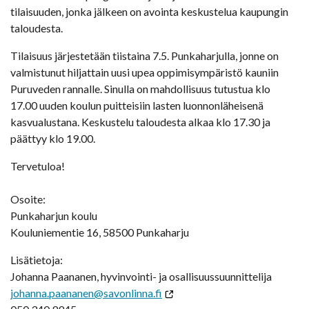
tilaisuuden, jonka jälkeen on avointa keskustelua kaupungin
taloudesta.
Tilaisuus järjestetään tiistaina 7.5. Punkaharjulla, jonne on
valmistunut hiljattain uusi upea oppimisympäristö kauniin
Puruveden rannalle. Sinulla on mahdollisuus tutustua klo
17.00 uuden koulun puitteisiin lasten luonnonläheisenä
kasvualustana. Keskustelu taloudesta alkaa klo 17.30 ja
päättyy klo 19.00.
Tervetuloa!
Osoite:
Punkaharjun koulu
Kouluniementie 16, 58500 Punkaharju
Lisätietoja:
Johanna Paananen, hyvinvointi- ja osallisuussuunnittelija
johanna.paananen@savonlinna.fi