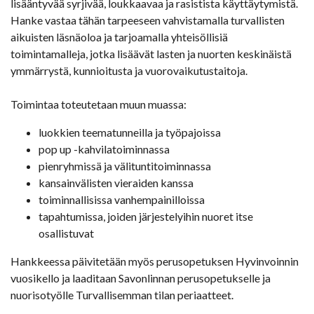
lisääntyvää syrjivää, loukkaavaa ja rasistista käyttäytymistä.
Hanke vastaa tähän tarpeeseen vahvistamalla turvallisten
aikuisten läsnäoloa ja tarjoamalla yhteisöllisiä
toimintamalleja, jotka lisäävät lasten ja nuorten keskinäistä
ymmärrystä, kunnioitusta ja vuorovaikutustaitoja.
Toimintaa toteutetaan muun muassa:
luokkien teematunneilla ja työpajoissa
pop up -kahvilatoiminnassa
pienryhmissä ja välituntitoiminnassa
kansainvälisten vieraiden kanssa
toiminnallisissa vanhempainilloissa
tapahtumissa, joiden järjestelyihin nuoret itse
osallistuvat
Hankkeessa päivitetään myös perusopetuksen Hyvinvoinnin
vuosikello ja laaditaan Savonlinnan perusopetukselle ja
nuorisotyölle Turvallisemman tilan periaatteet.