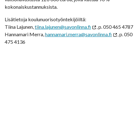
kokonaiskustannuksista.
Lisätietoja koulunuorisotyöntekijöiltä:
Tiina Lajunen,
tiina.lajunen@savonlinna.fi
, p. 050 465 4787
Hannamari Merra,
hannamari.merra@savonlinna.fi
, p. 050
475 4136