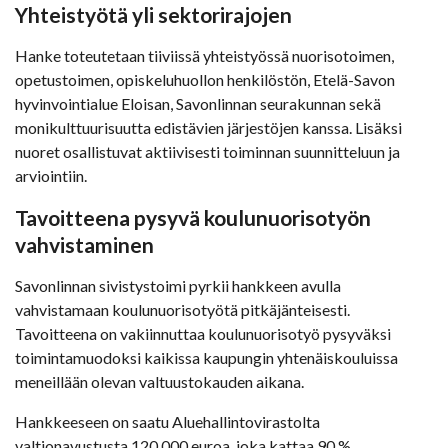
Yhteistyötä yli sektorirajojen
Hanke toteutetaan tiiviissä yhteistyössä nuorisotoimen,
opetustoimen, opiskeluhuollon henkilöstön, Etelä-Savon
hyvinvointialue Eloisan, Savonlinnan seurakunnan sekä
monikulttuurisuutta edistävien järjestöjen kanssa. Lisäksi
nuoret osallistuvat aktiivisesti toiminnan suunnitteluun ja
arviointiin.
Tavoitteena pysyvä koulunuorisotyön
vahvistaminen
Savonlinnan sivistystoimi pyrkii hankkeen avulla
vahvistamaan koulunuorisotyötä pitkäjänteisesti.
Tavoitteena on vakiinnuttaa koulunuorisotyö pysyväksi
toimintamuodoksi kaikissa kaupungin yhtenäiskouluissa
meneillään olevan valtuustokauden aikana.
Hankkeeseen on saatu Aluehallintovirastolta
valtionavustusta 120 000 euroa, joka kattaa 90 %