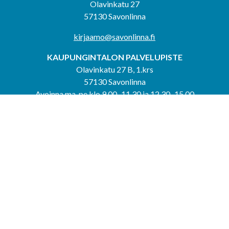
Olavinkatu 27
57130 Savonlinna
kirjaamo@savonlinna.fi
KAUPUNGINTALON PALVELUPISTE
Olavinkatu 27 B, 1.krs
57130 Savonlinna
Avoinna ma-pe klo 9.00–11.30 ja 12.30–15.00
puh. 044 417 4053
KERIMÄEN YHTEISPALVELUPISTE
Kerimäentie 6
58200 Kerimäki
Avoinna ke-to klo 9.00–12.00 ja 12.30–15.00.
PUNKAHARJUN YHTEISPALVELUPISTE
Kauppatie 20
58500 Punkaharju