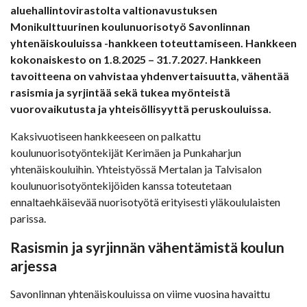
aluehallintovirastolta valtionavustuksen
Monikulttuurinen koulunuorisotyö Savonlinnan
yhtenäiskouluissa -hankkeen toteuttamiseen. Hankkeen
kokonaiskesto on 1.8.2025 – 31.7.2027. Hankkeen
tavoitteena on vahvistaa yhdenvertaisuutta, vähentää
rasismia ja syrjintää sekä tukea myönteistä
vuorovaikutusta ja yhteisöllisyyttä peruskouluissa.
Kaksivuotiseen hankkeeseen on palkattu
koulunuorisotyöntekijät Kerimäen ja Punkaharjun
yhtenäiskouluihin. Yhteistyössä Mertalan ja Talvisalon
koulunuorisotyöntekijöiden kanssa toteutetaan
ennaltaehkäisevää nuorisotyötä erityisesti yläkoululaisten
parissa.
Rasismin ja syrjinnän vähentämistä koulun
arjessa
Savonlinnan yhtenäiskouluissa on viime vuosina havaittu