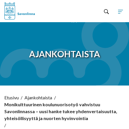
Hyppää sisältöön
AJANKOHTAISTA
Etusivu
/
Ajankohtaista
/
Monikulttuurinen koulunuorisotyö vahvistuu
Savonlinnassa – uusi hanke tukee yhdenvertaisuutta,
yhteisöllisyyttä ja nuorten hyvinvointia
/