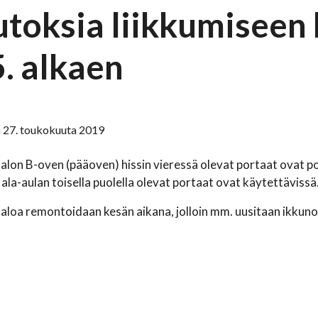
toksia liikkumiseen 
5. alkaen
 27. toukokuuta 2019
lon B-oven (pääoven) hissin vieressä olevat portaat ovat poi
 ala-aulan toisella puolella olevat portaat ovat käytettävissä
loa remontoidaan kesän aikana, jolloin mm. uusitaan ikkunoi