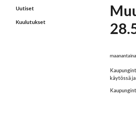
Muu
Uutiset
Kuulutukset
28.
maanantaina
Kaupunginta
käytössä ja
Kaupunginta