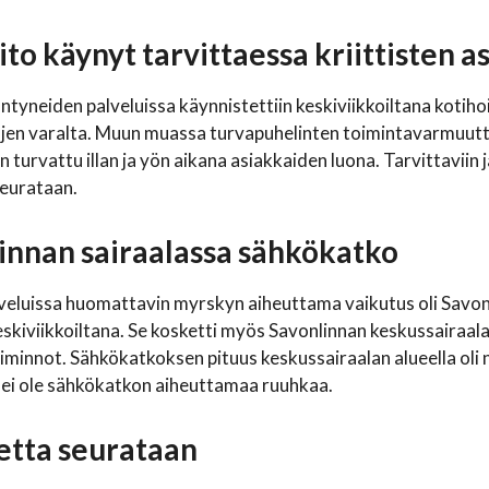
ito käynyt tarvittaessa kriittisten 
äntyneiden palveluissa käynnistettiin keskiviikkoiltana kotiho
en varalta. Muun muassa turvapuhelinten toimintavarmuutta
n turvattu illan ja yön aikana asiakkaiden luona. Tarvittaviin
seurataan.
innan sairaalassa sähkökatko
eluissa huomattavin myrskyn aiheuttama vaikutus oli Savon
kiviikkoiltana. Se kosketti myös Savonlinnan keskussairaalaa
oiminnot. Sähkökatkoksen pituus keskussairaalan alueella oli noi
 ei ole sähkökatkon aiheuttamaa ruuhkaa.
etta seurataan