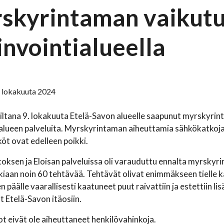
skyrintaman vaikutu
invointialueella
. lokakuuta 2024
iltana 9. lokakuuta Etelä-Savon alueelle saapunut myrskyrint
alueen palveluita. Myrskyrintaman aiheuttamia sähkökatkoja 
köt ovat edelleen poikki.
toksen ja Eloisan palveluissa oli varauduttu ennalta myrskyri
kiaan noin 60 tehtävää. Tehtävät olivat enimmäkseen tielle 
en päälle vaarallisesti kaatuneet puut raivattiin ja estettiin
t Etelä-Savon itäosiin.
 eivät ole aiheuttaneet henkilövahinkoja.