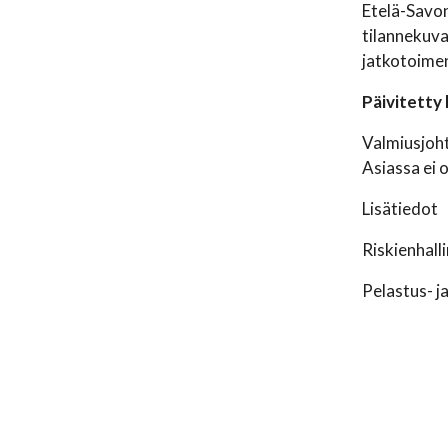
Etelä-Savo
tilannekuva
jatkotoimen
Päivitetty 
Valmiusjoht
Asiassa ei 
Lisätiedot
Riskienhall
Pelastus- j