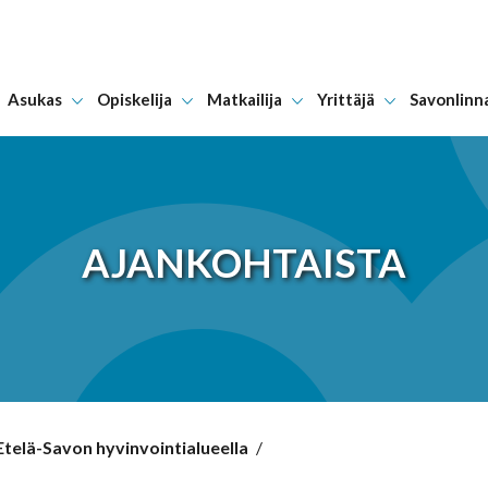
Asukas
Opiskelija
Matkailija
Yrittäjä
Savonlinn
Hyppää sisältöön
AJANKOHTAISTA
telä-Savon hyvinvointialueella
/