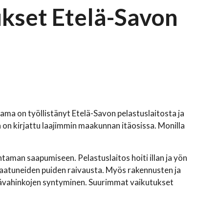
kset Etelä-Savon
ama on työllistänyt Etelä-Savon pelastuslaitosta ja
on kirjattu laajimmin maakunnan itäosissa. Monilla
ntaman saapumiseen. Pelastuslaitos hoiti illan ja yön
kaatuneiden puiden raivausta. Myös rakennusten ja
 lisävahinkojen syntyminen. Suurimmat vaikutukset