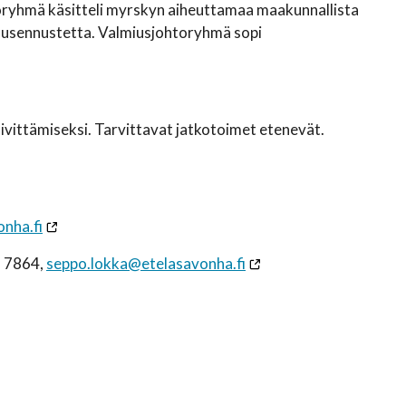
ryhmä käsitteli myrskyn aiheuttamaa maakunnallista
jausennustetta. Valmiusjohtoryhmä sopi
vittämiseksi. Tarvittavat jatkotoimet etenevät.
nha.fi
9 7864,
seppo.lokka@etelasavonha.fi