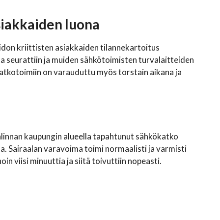
asiakkaiden luona
idon kriittisten asiakkaiden tilannekartoitus
 seurattiin ja muiden sähkötoimisten turvalaitteiden
 jatkotoimiin on varauduttu myös torstain aikana ja
linnan kaupungin alueella tapahtunut sähkökatko
. Sairaalan varavoima toimi normaalisti ja varmisti
n viisi minuuttia ja siitä toivuttiin nopeasti.