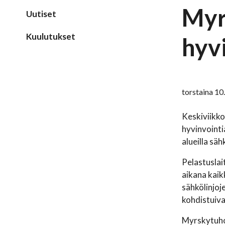
Myr
Uutiset
Kuulutukset
hyv
torstaina 10
Keskiviikko
hyvinvointi
alueilla säh
Pelastuslai
aikana kaik
sähkölinjoj
kohdistuiva
Myrskytuhot