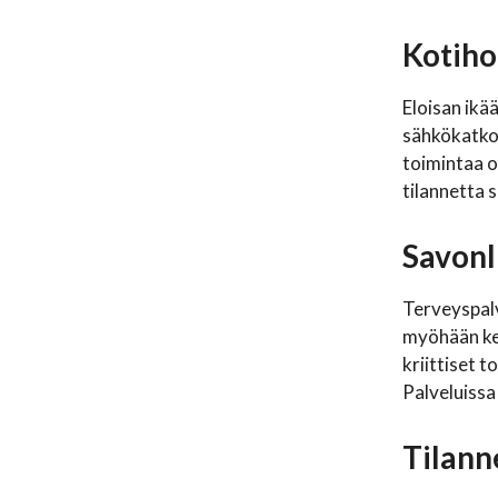
Kotiho
Eloisan ikä
sähkökatkoj
toimintaa o
tilannetta 
Savonl
Terveyspalv
myöhään kes
kriittiset t
Palveluissa
Tilann