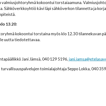
n valmiusjohtoryhmä kokoontui torstaiaamuna. Valmiusjohto
a. Sähköverkkoyhtiö kävi läpi sähköverkon tilannetta ja kor
piteistä.
klo 13.20
:
oryhmä kokoontui torstaina myös klo 12.30 tilannekuvan päi
ole uutta tiedotettavaa.
intapäällikkö Jani Jämsä, 040 129 5196,
jani.jamsa@etelasavo
a turvallisuuspalvelujen toimialajohtaja Seppo Lokka, 040 35