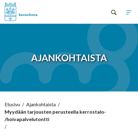
Hyppää sisältöön
AJANKOHTAISTA
Etusivu
/
Ajankohtaista
/
Myydään tarjousten perusteella kerrostalo-
/hoivapalvelutontti
/