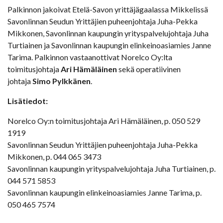
Palkinnon jakoivat Etelä-Savon yrittäjägaalassa Mikkelissä
Savonlinnan Seudun Yrittäjien puheenjohtaja Juha-Pekka
Mikkonen, Savonlinnan kaupungin yrityspalvelujohtaja Juha
Turtiainen ja Savonlinnan kaupungin elinkeinoasiamies Janne
Tarima. Palkinnon vastaanottivat Norelco Oy:lta
toimitusjohtaja
Ari Hämäläinen
sekä operatiivinen
johtaja
Simo Pylkkänen
.
Lisätiedot:
Norelco Oy:n toimitusjohtaja Ari Hämäläinen, p. 050 529
1919
Savonlinnan Seudun Yrittäjien puheenjohtaja Juha-Pekka
Mikkonen, p. 044 065 3473
Savonlinnan kaupungin yrityspalvelujohtaja Juha Turtiainen, p.
044 571 5853
Savonlinnan kaupungin elinkeinoasiamies Janne Tarima, p.
050 465 7574