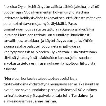
Norelco Oy on kehittänyt turvallista sähkönjakelua jo yli 60
vuoden ajan. Vuosikymmenten kokemus yhdistettynä
jatkuvaan kehitystyöhön takaavat sen, että järjestelmät ovat
paitsi toimintavarmoja, myös älykkäitä. Paras
toimintavarmuus vaatii testattuja ratkaisuja ja älyä. Siksi
jokainen Norelcon ratkaisu on suunniteltu huolellisesti –
turvallisuus, tehokkuus ja käytettävyys etusijalla. Yhtiön
saama asiakaspalaute hyödynnetään jatkuvassa
kehitysprosessissa. Norelco Oy kehittää uusia tuotteitaan
tiiviissä yhteistyössä asiakkaiden kanssa, joilta saadaan
arvokasta tietoa esim. asennukseen ja huoltoon liittyvistä
asioista.
”Norelcon korkealaatuiset tuotteet sekä laaja
tuotevalikoima yhdistettynä monipuoliseen asiakaskuntaan
ovat hieno savonlinnalainen perheyrityksen yli 60 vuotinen
tarina”, toteavat yrityspalvelujohtaja
Juha Turtiainen
ja
elinkeinoasiamies
Janne Tarima
.