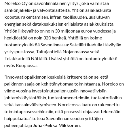
Norelco Oy on savonlinnalainen yritys, joka valmistaa
sähkönjakelu- ja valvontalaitteita. Yhtiön asiakaskunta
koostuu rakentamisen, infran, teollisuuden, uusiutuvan
energian sekä datakeskuksien erilaisista asiakkuuksista.
Yhtiön liikevaihto on noin 38 miljoonaa euroa vuodessa ja
henkilöstöä on noin 320 henkeä. Yhtiöllä on kolme
tuotantoyksikköä Savonlinnassa: Satelliittikadulla Itäväylän
yrityspuistossa, Taitajantiellä Nojanmaassa sekä
Telakkatiellä Nätkillä. Lisäksi yhtiöllä on tuotantoyksikkö
myös Kuopiossa.
”Innovaatiopalkinnon keskeisiä kriteereitä on se, että
palkinnon saaja on kehittänyt omaa toimintaansa. Norelco on
viime vuosina investoinut paljon uusiin innovatiivisiin
johtamiskäytäntöihin, tuotantomenetelmiin, tuotantotiloihin
sekä kansainvälistymiseen. Norelcossa laatu on rakennettu
toimintaprosesseihin niin, että prosessit ohjaavat tekemään
huippulaatua”, toteaa Savonlinnan seudun yrittäjien
puheenjohtaja
Juha-Pekka Mikkonen
.