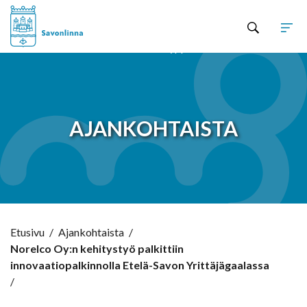
Hyppää sisältöön
AJANKOHTAISTA
Etusivu
/
Ajankohtaista
/
Norelco Oy:n kehitystyö palkittiin
innovaatiopalkinnolla Etelä-Savon Yrittäjägaalassa
/