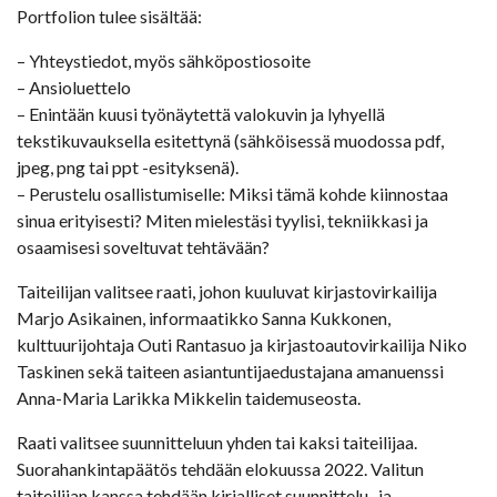
Portfolion tulee sisältää:
– Yhteystiedot, myös sähköpostiosoite
– Ansioluettelo
– Enintään kuusi työnäytettä valokuvin ja lyhyellä
tekstikuvauksella esitettynä (sähköisessä muodossa pdf,
jpeg, png tai ppt -esityksenä).
– Perustelu osallistumiselle: Miksi tämä kohde kiinnostaa
sinua erityisesti? Miten mielestäsi tyylisi, tekniikkasi ja
osaamisesi soveltuvat tehtävään?
Taiteilijan valitsee raati, johon kuuluvat kirjastovirkailija
Marjo Asikainen, informaatikko Sanna Kukkonen,
kulttuurijohtaja Outi Rantasuo ja kirjastoautovirkailija Niko
Taskinen sekä taiteen asiantuntijaedustajana amanuenssi
Anna-Maria Larikka Mikkelin taidemuseosta.
Raati valitsee suunnitteluun yhden tai kaksi taiteilijaa.
Suorahankintapäätös tehdään elokuussa 2022. Valitun
taiteilijan kanssa tehdään kirjalliset suunnittelu- ja