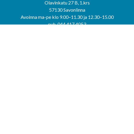
Olavinkatu 27 B, 1.krs
57130 Savonlinna
Avoinna ma-pe klo 9.00–11.30 ja 12.30–15.00
puh. 044 417 4053
KERIMÄEN YHTEISPALVELUPISTE
Kerimäentie 6
58200 Kerimäki
Avoinna ke-to klo 9.00–12.00 ja 12.30–15.00.
PUNKAHARJUN YHTEISPALVELUPISTE
Kauppatie 20
58500 Punkaharju
Avoinna ma-ti klo 9.00–12.00 ja 12.30–15.30.
Saavutettavuusseloste