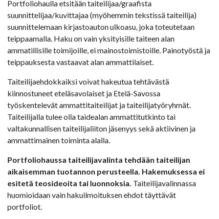
Portfoliohaulla etsitään taiteilijaa/graafista
suunnittelijaa/kuvittajaa (myöhemmin tekstissä taiteilija)
suunnittelemaan kirjastoauton ulkoasu, joka toteutetaan
teippaamalla. Haku on vain yksityisille taiteen alan
ammatillisille toimijoille, ei mainostoimistoille. Painotyöstä ja
teippauksesta vastaavat alan ammattilaiset.
Taiteilijaehdokkaiksi voivat hakeutua tehtävästä
kiinnostuneet eteläsavolaiset ja Etelä-Savossa
työskentelevät ammattitaiteilijat ja taiteilijatyöryhmät.
Taiteilijalla tulee olla taidealan ammattitutkinto tai
valtakunnallisen taiteilijaliiton jäsenyys sekä aktiivinen ja
ammattimainen toiminta alalla.
Portfoliohaussa taiteilijavalinta tehdään taiteilijan
aikaisemman tuotannon perusteella. Hakemuksessa ei
esitetä teosideoita tai luonnoksia.
Taiteilijavalinnassa
huomioidaan vain hakuilmoituksen ehdot täyttävät
portfoliot.