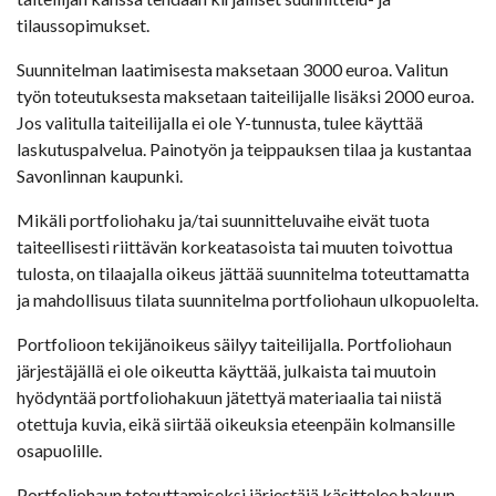
tilaussopimukset.
Suunnitelman laatimisesta maksetaan 3000 euroa. Valitun
työn toteutuksesta maksetaan taiteilijalle lisäksi 2000 euroa.
Jos valitulla taiteilijalla ei ole Y-tunnusta, tulee käyttää
laskutuspalvelua. Painotyön ja teippauksen tilaa ja kustantaa
Savonlinnan kaupunki.
Mikäli portfoliohaku ja/tai suunnitteluvaihe eivät tuota
taiteellisesti riittävän korkeatasoista tai muuten toivottua
tulosta, on tilaajalla oikeus jättää suunnitelma toteuttamatta
ja mahdollisuus tilata suunnitelma portfoliohaun ulkopuolelta.
Portfolioon tekijänoikeus säilyy taiteilijalla. Portfoliohaun
järjestäjällä ei ole oikeutta käyttää, julkaista tai muutoin
hyödyntää portfoliohakuun jätettyä materiaalia tai niistä
otettuja kuvia, eikä siirtää oikeuksia eteenpäin kolmansille
osapuolille.
Portfoliohaun toteuttamiseksi järjestäjä käsittelee hakuun