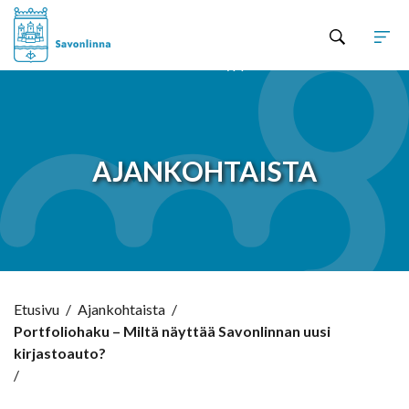
Hyppää sisältöön
AJANKOHTAISTA
Etusivu
/
Ajankohtaista
/
Portfoliohaku – Miltä näyttää Savonlinnan uusi
kirjastoauto?
/