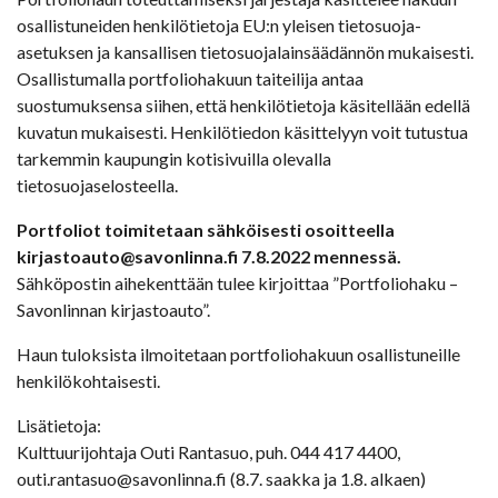
osallistuneiden henkilötietoja EU:n yleisen tietosuoja-
asetuksen ja kansallisen tietosuojalainsäädännön mukaisesti.
Osallistumalla portfoliohakuun taiteilija antaa
suostumuksensa siihen, että henkilötietoja käsitellään edellä
kuvatun mukaisesti. Henkilötiedon käsittelyyn voit tutustua
tarkemmin kaupungin kotisivuilla olevalla
tietosuojaselosteella.
Portfoliot toimitetaan sähköisesti osoitteella
kirjastoauto@savonlinna.fi 7.8.2022 mennessä.
Sähköpostin aihekenttään tulee kirjoittaa ”Portfoliohaku –
Savonlinnan kirjastoauto”.
Haun tuloksista ilmoitetaan portfoliohakuun osallistuneille
henkilökohtaisesti.
Lisätietoja:
Kulttuurijohtaja Outi Rantasuo, puh. 044 417 4400,
outi.rantasuo@savonlinna.fi (8.7. saakka ja 1.8. alkaen)