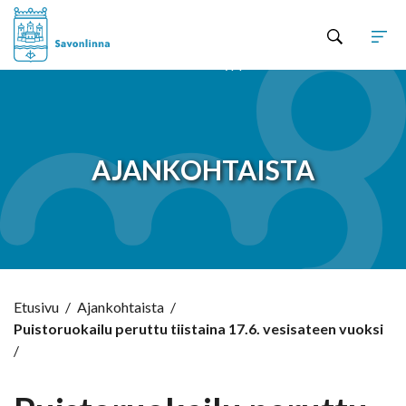
Hyppää sisältöön
AJANKOHTAISTA
Etusivu
/
Ajankohtaista
/
Puistoruokailu peruttu tiistaina 17.6. vesisateen vuoksi
/