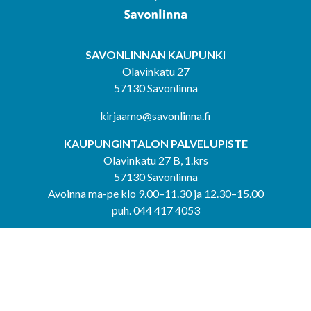
SAVONLINNAN KAUPUNKI
Olavinkatu 27
57130 Savonlinna
kirjaamo@savonlinna.fi
KAUPUNGINTALON PALVELUPISTE
Olavinkatu 27 B, 1.krs
57130 Savonlinna
Avoinna ma-pe klo 9.00–11.30 ja 12.30–15.00
puh. 044 417 4053
KERIMÄEN YHTEISPALVELUPISTE
Kerimäentie 6
58200 Kerimäki
Avoinna ke-to klo 9.00–12.00 ja 12.30–15.00.