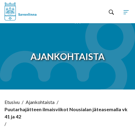
Hyppää sisältöön
AJANKOHTAISTA
Etusivu
/
Ajankohtaista
/
Puutarhajätteen ilmaisviikot Nousialan jäteasemalla vk
41 ja 42
/