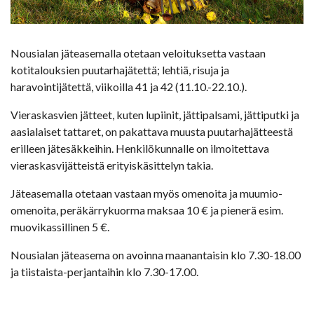
Nousialan jäteasemalla otetaan veloituksetta vastaan
kotitalouksien puutarhajätettä; lehtiä, risuja ja
haravointijätettä, viikoilla 41 ja 42 (11.10.-22.10.).
Vieraskasvien jätteet, kuten lupiinit, jättipalsami, jättiputki ja
aasialaiset tattaret, on pakattava muusta puutarhajätteestä
erilleen jätesäkkeihin. Henkilökunnalle on ilmoitettava
vieraskasvijätteistä erityiskäsittelyn takia.
Jäteasemalla otetaan vastaan myös omenoita ja muumio-
omenoita, peräkärrykuorma maksaa 10 € ja pienerä esim.
muovikassillinen 5 €.
Nousialan jäteasema on avoinna maanantaisin klo 7.30-18.00
ja tiistaista-perjantaihin klo 7.30-17.00.