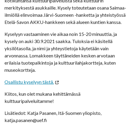
kotikuntansa kulttuuripalveluista sekä kulttuurin
merkityksestä asukkaille. Kysely toteutetaan osana Saimaa-
ilmiöllä elinvoimaa Järvi-Suomeen -hanketta ja yhteistyössä
Etelä-Savon AKKU-hankkeen sekä alueen kuntien kanssa.
Kyselyyn vastaaminen vie aikaa noin 15-20 minuuttia, ja
kysely on auki 30.9.2021 saakka. Tuloksia ei käsitellä
yksilötasolla, ja nimi ja yhteystietoja käytetään vain
arvonnassa. Lomakkeen täyttäneiden kesken arvotaan
erilaisia tuotepalkintoja ja kulttuurilahjakortteja, kuten
museokortteja.
Osallistu kyselyyn tästä.
Kiitos, kun olet mukana kehittämässä
kulttuuripalveluitamme!
Lisätiedot: Katja Pasanen, Itä-Suomen yliopisto,
katja.pasanen@uef.fi