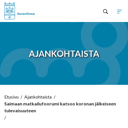
Hyppää sisältöön
AJANKOHTAISTA
Etusivu
/
Ajankohtaista
/
Saimaan matkailufoorumi katsoo koronan jälkeiseen
tulevaisuuteen
/