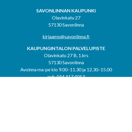
SAVONLINNAN KAUPUNKI
Olavinkatu 27
57130 Savonlinna
kirjaamo@savonlinna.fi
KAUPUNGINTALON PALVELUPISTE
Olavinkatu 27 B, 1.krs
57130 Savonlinna
Avoinna ma-pe klo 9.00–11.30 ja 12.30–15.00
puh. 044 417 4053
KERIMÄEN YHTEISPALVELUPISTE
Kerimäentie 6
58200 Kerimäki
Avoinna ke-to klo 9.00–12.00 ja 12.30–15.00.
PUNKAHARJUN YHTEISPALVELUPISTE