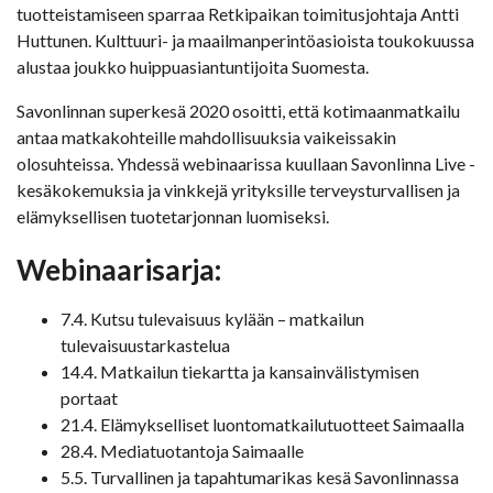
tuotteistamiseen sparraa Retkipaikan toimitusjohtaja Antti
Huttunen. Kulttuuri- ja maailmanperintöasioista toukokuussa
alustaa joukko huippuasiantuntijoita Suomesta.
Savonlinnan superkesä 2020 osoitti, että kotimaanmatkailu
antaa matkakohteille mahdollisuuksia vaikeissakin
olosuhteissa. Yhdessä webinaarissa kuullaan Savonlinna Live -
kesäkokemuksia ja vinkkejä yrityksille terveysturvallisen ja
elämyksellisen tuotetarjonnan luomiseksi.
Webinaarisarja:
7.4. Kutsu tulevaisuus kylään – matkailun
tulevaisuustarkastelua
14.4. Matkailun tiekartta ja kansainvälistymisen
portaat
21.4. Elämykselliset luontomatkailutuotteet Saimaalla
28.4. Mediatuotantoja Saimaalle
5.5. Turvallinen ja tapahtumarikas kesä Savonlinnassa