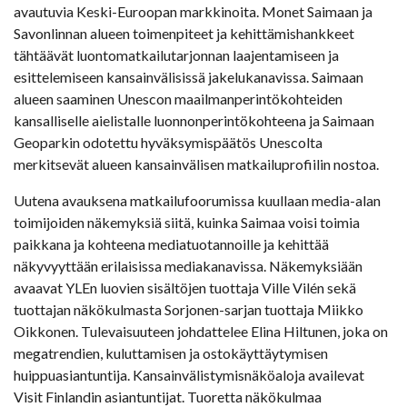
avautuvia Keski-Euroopan markkinoita. Monet Saimaan ja
Savonlinnan alueen toimenpiteet ja kehittämishankkeet
tähtäävät luontomatkailutarjonnan laajentamiseen ja
esittelemiseen kansainvälisissä jakelukanavissa. Saimaan
alueen saaminen Unescon maailmanperintökohteiden
kansalliselle aielistalle luonnonperintökohteena ja Saimaan
Geoparkin odotettu hyväksymispäätös Unescolta
merkitsevät alueen kansainvälisen matkailuprofiilin nostoa.
Uutena avauksena matkailufoorumissa kuullaan media-alan
toimijoiden näkemyksiä siitä, kuinka Saimaa voisi toimia
paikkana ja kohteena mediatuotannoille ja kehittää
näkyvyyttään erilaisissa mediakanavissa. Näkemyksiään
avaavat YLEn luovien sisältöjen tuottaja Ville Vilén sekä
tuottajan näkökulmasta Sorjonen-sarjan tuottaja Miikko
Oikkonen. Tulevaisuuteen johdattelee Elina Hiltunen, joka on
megatrendien, kuluttamisen ja ostokäyttäytymisen
huippuasiantuntija. Kansainvälistymisnäköaloja availevat
Visit Finlandin asiantuntijat. Tuoretta näkökulmaa