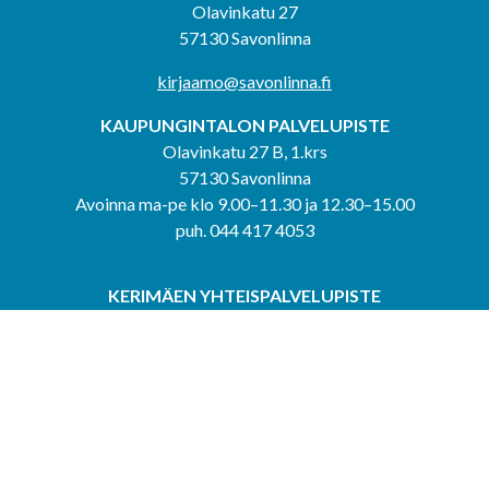
Olavinkatu 27
57130 Savonlinna
kirjaamo@savonlinna.fi
KAUPUNGINTALON PALVELUPISTE
Olavinkatu 27 B, 1.krs
57130 Savonlinna
Avoinna ma-pe klo 9.00–11.30 ja 12.30–15.00
puh. 044 417 4053
KERIMÄEN YHTEISPALVELUPISTE
Kerimäentie 6
58200 Kerimäki
Avoinna ke-to klo 9.00–12.00 ja 12.30–15.00.
PUNKAHARJUN YHTEISPALVELUPISTE
Kauppatie 20
58500 Punkaharju