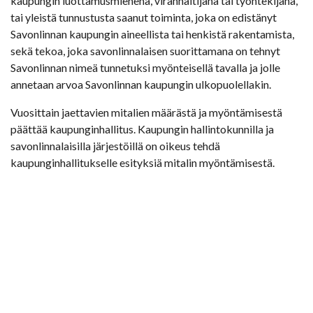
kaupungin luottamusmiehenä, viranhaltijana tai työntekijänä,
tai yleistä tunnustusta saanut toiminta, joka on edistänyt
Savonlinnan kaupungin aineellista tai henkistä rakentamista,
sekä tekoa, joka savonlinnalaisen suorittamana on tehnyt
Savonlinnan nimeä tunnetuksi myönteisellä tavalla ja jolle
annetaan arvoa Savonlinnan kaupungin ulkopuolellakin.
Vuosittain jaettavien mitalien määrästä ja myöntämisestä
päättää kaupunginhallitus. Kaupungin hallintokunnilla ja
savonlinnalaisilla järjestöillä on oikeus tehdä
kaupunginhallitukselle esityksiä mitalin myöntämisestä.