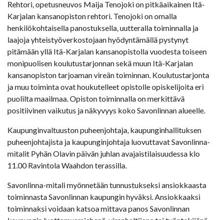
Rehtori, opetusneuvos Maija Tenojoki on pitkäaikainen Itä-
Karjalan kansanopiston rehtori. Tenojoki on omalla
henkilökohtaisella panostuksella, uutteralla toiminnalla ja
laajoja yhteistyöverkostojaan hyödyntämällä pystynyt
pitämään yllä Itä-Karjalan kansanopistolla vuodesta toiseen
monipuolisen koulutustarjonnan sekä muun Itä-Karjalan
kansanopiston tarjoaman vireän toiminnan. Koulutustarjonta
ja muu toiminta ovat houkutelleet opistolle opiskelijoita eri
puolilta maailmaa. Opiston toiminnalla on merkittävä
positiivinen vaikutus ja näkyvyys koko Savonlinnan alueelle.
Kaupunginvaltuuston puheenjohtaja, kaupunginhallituksen
puheenjohtajista ja kaupunginjohtaja luovuttavat Savonlinna-
mitalit Pyhän Olavin päivän juhlan avajaistilaisuudessa klo
11.00 Ravintola Waahdon terassilla.
Savonlinna-mitali myönnetään tunnustukseksi ansiokkaasta
toiminnasta Savonlinnan kaupungin hyväksi. Ansiokkaaksi
toiminnaksi voidaan katsoa mittava panos Savonlinnan