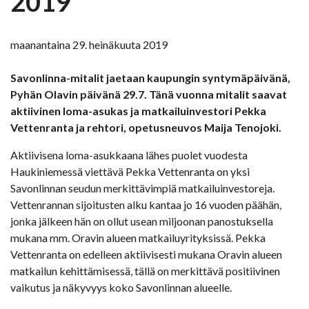
2019
maanantaina 29. heinäkuuta 2019
Savonlinna-mitalit jaetaan kaupungin syntymäpäivänä,
Pyhän Olavin päivänä 29.7. Tänä vuonna mitalit saavat
aktiivinen loma-asukas ja matkailuinvestori Pekka
Vettenranta ja rehtori, opetusneuvos Maija Tenojoki.
Aktiivisena loma-asukkaana lähes puolet vuodesta
Haukiniemessä viettävä Pekka Vettenranta on yksi
Savonlinnan seudun merkittävimpiä matkailuinvestoreja.
Vettenrannan sijoitusten alku kantaa jo 16 vuoden päähän,
jonka jälkeen hän on ollut usean miljoonan panostuksella
mukana mm. Oravin alueen matkailuyrityksissä. Pekka
Vettenranta on edelleen aktiivisesti mukana Oravin alueen
matkailun kehittämisessä, tällä on merkittävä positiivinen
vaikutus ja näkyvyys koko Savonlinnan alueelle.