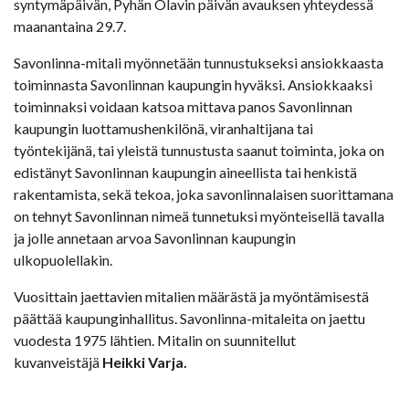
syntymäpäivän, Pyhän Olavin päivän avauksen yhteydessä
maanantaina 29.7.
Savonlinna-mitali myönnetään tunnustukseksi ansiokkaasta
toiminnasta Savonlinnan kaupungin hyväksi. Ansiokkaaksi
toiminnaksi voidaan katsoa mittava panos Savonlinnan
kaupungin luottamushenkilönä, viranhaltijana tai
työntekijänä, tai yleistä tunnustusta saanut toiminta, joka on
edistänyt Savonlinnan kaupungin aineellista tai henkistä
rakentamista, sekä tekoa, joka savonlinnalaisen suorittamana
on tehnyt Savonlinnan nimeä tunnetuksi myönteisellä tavalla
ja jolle annetaan arvoa Savonlinnan kaupungin
ulkopuolellakin.
Vuosittain jaettavien mitalien määrästä ja myöntämisestä
päättää kaupunginhallitus. Savonlinna-mitaleita on jaettu
vuodesta 1975 lähtien. Mitalin on suunnitellut
kuvanveistäjä
Heikki Varja.