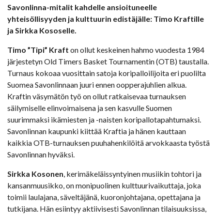
Savonlinna-mitalit kahdelle ansioituneelle
yhteisöllisyyden
ja kulttuurin edistäjälle: Timo Kraftille
ja Sirkka Kososelle.
Timo ”Tipi” Kraft
on ollut keskeinen hahmo vuodesta 1984
järjestetyn Old Timers Basket Tournamentin (OTB) taustalla.
Turnaus kokoaa vuosittain satoja koripalloilijoita eri puolilta
Suomea Savonlinnaan juuri ennen oopperajuhlien alkua.
Kraftin väsymätön työ on ollut ratkaisevaa turnauksen
säilymiselle elinvoimaisena ja sen kasvulle Suomen
suurimmaksi ikämiesten ja -naisten koripallotapahtumaksi.
Savonlinnan kaupunki kiittää Kraftia ja hänen kauttaan
kaikkia OTB-turnauksen puuhahenkilöitä arvokkaasta työstä
Savonlinnan hyväksi.
Sirkka Kosonen
, kerimäkeläissyntyinen musiikin tohtori ja
kansanmuusikko, on monipuolinen kulttuurivaikuttaja, joka
toimii laulajana, säveltäjänä, kuoronjohtajana, opettajana ja
tutkijana. Hän esiintyy aktiivisesti Savonlinnan tilaisuuksissa,