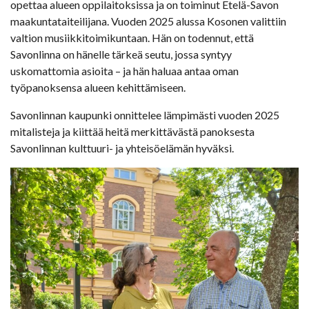
opettaa alueen oppilaitoksissa ja on toiminut Etelä-Savon
maakuntataiteilijana. Vuoden 2025 alussa Kosonen valittiin
valtion musiikkitoimikuntaan. Hän on todennut, että
Savonlinna on hänelle tärkeä seutu, jossa syntyy
uskomattomia asioita – ja hän haluaa antaa oman
työpanoksensa alueen kehittämiseen.
Savonlinnan kaupunki onnittelee lämpimästi vuoden 2025
mitalisteja ja kiittää heitä merkittävästä panoksesta
Savonlinnan kulttuuri- ja yhteisöelämän hyväksi.