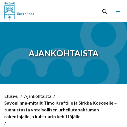
Hyppää sisältöön
AJANKOHTAISTA
Etusivu
/
Ajankohtaista
/
Savonlinna-mitalit Timo Kraftille ja Sirkka Kososelle –
tunnustusta yhteisöllisen urheilutapahtuman
rakentajalle ja kulttuurin kehittäjälle
/