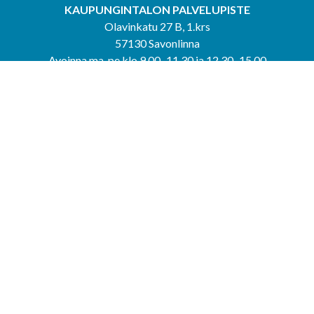
KAUPUNGINTALON PALVELUPISTE
Olavinkatu 27 B, 1.krs
57130 Savonlinna
Avoinna ma-pe klo 9.00–11.30 ja 12.30–15.00
puh. 044 417 4053
KERIMÄEN YHTEISPALVELUPISTE
Kerimäentie 6
58200 Kerimäki
Avoinna ke-to klo 9.00–12.00 ja 12.30–15.00.
PUNKAHARJUN YHTEISPALVELUPISTE
Kauppatie 20
58500 Punkaharju
Avoinna ma-ti klo 9.00–12.00 ja 12.30–15.30.
Saavutettavuusseloste