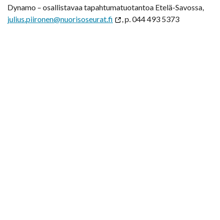
Dynamo – osallistavaa tapahtumatuotantoa Etelä-Savossa,
julius.piironen@nuorisoseurat.fi
, p. 044 493 5373