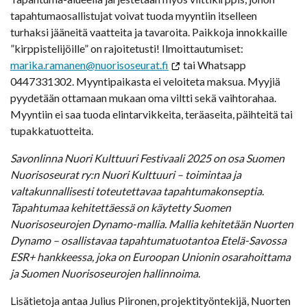
tapahtumaosallistujat voivat tuoda myyntiin itselleen
turhaksi jääneitä vaatteita ja tavaroita. Paikkoja innokkaille
”kirppistelijöille” on rajoitetusti! Ilmoittautumiset:
marika.ramanen@nuorisoseurat.fi
tai Whatsapp
0447331302. Myyntipaikasta ei veloiteta maksua. Myyjiä
pyydetään ottamaan mukaan oma viltti sekä vaihtorahaa.
Myyntiin ei saa tuoda elintarvikkeita, teräaseita, päihteitä tai
tupakkatuotteita.
Savonlinna Nuori Kulttuuri Festivaali 2025 on osa Suomen
Nuorisoseurat ry:n Nuori Kulttuuri – toimintaa ja
valtakunnallisesti toteutettavaa tapahtumakonseptia.
Tapahtumaa kehitettäessä on käytetty Suomen
Nuorisoseurojen Dynamo-mallia. Mallia kehitetään Nuorten
Dynamo – osallistavaa tapahtumatuotantoa Etelä-Savossa
ESR+ hankkeessa, joka on Euroopan Unionin osarahoittama
ja Suomen Nuorisoseurojen hallinnoima.
Lisätietoja antaa Julius Piironen, projektityöntekijä, Nuorten