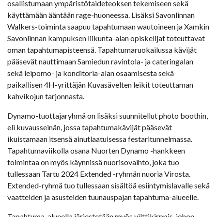
osallistumaan ympäristötaideteoksen tekemiseen sekä
käyttämään ääntään rage-huoneessa. Lisäksi Savonlinnan
Walkers-toiminta saapuu tapahtumaan wautoineen ja Xamkin
Savonlinnan kampuksen liikunta-alan opiskelijat toteuttavat
oman tapahtumapisteensä. Tapahtumaruokailussa kävijät
pääsevät nauttimaan Samiedun ravintola- ja cateringalan
sekä leipomo- ja konditoria-alan osaamisesta sekä
paikallisen 4H-yrittäjän Kuvasävelten leikit toteuttaman
kahvikojun tarjonnasta.
Dynamo-tuottajaryhmä on lisäksi suunnitellut photo boothin,
eli kuvausseinän, jossa tapahtumakävijät pääsevät
ikuistamaan itsensä ainutlaatuisessa festaritunnelmassa.
Tapahtumaviikolla osana Nuorten Dynamo -hankkeen
toimintaa on myös käynnissä nuorisovaihto, joka tuo
tullessaan Tartu 2024 Extended -ryhmän nuoria Virosta.
Extended-ryhmä tuo tullessaan sisältöä esiintymislavalle sekä
vaatteiden ja asusteiden tuunauspajan tapahtuma-alueelle.
Tapahtuma-alueella järjestetään myös vilttikirppis, johon