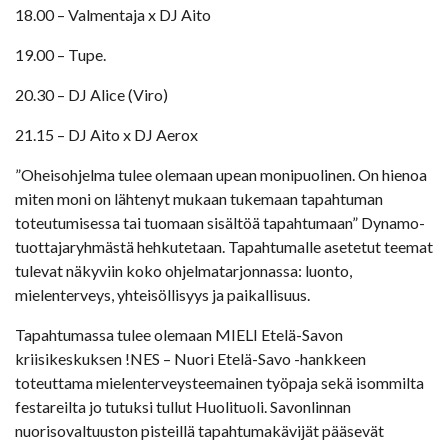
18.00 – Valmentaja x DJ Aito
19.00 – Tupe.
20.30 – DJ Alice (Viro)
21.15 – DJ Aito x DJ Aerox
”Oheisohjelma tulee olemaan upean monipuolinen. On hienoa
miten moni on lähtenyt mukaan tukemaan tapahtuman
toteutumisessa tai tuomaan sisältöä tapahtumaan” Dynamo-
tuottajaryhmästä hehkutetaan. Tapahtumalle asetetut teemat
tulevat näkyviin koko ohjelmatarjonnassa: luonto,
mielenterveys, yhteisöllisyys ja paikallisuus.
Tapahtumassa tulee olemaan MIELI Etelä-Savon
kriisikeskuksen !NES – Nuori Etelä-Savo -hankkeen
toteuttama mielenterveysteemainen työpaja sekä isommilta
festareilta jo tutuksi tullut Huolituoli. Savonlinnan
nuorisovaltuuston pisteillä tapahtumakävijät pääsevät