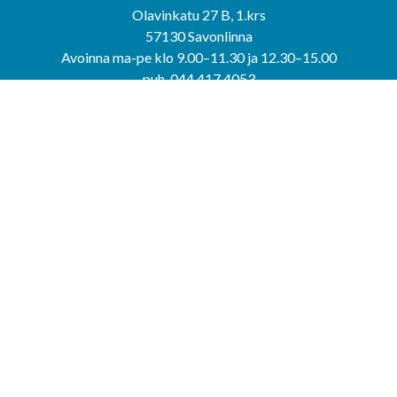
Olavinkatu 27 B, 1.krs
57130 Savonlinna
Avoinna ma-pe klo 9.00–11.30 ja 12.30–15.00
puh. 044 417 4053
KERIMÄEN YHTEISPALVELUPISTE
Kerimäentie 6
58200 Kerimäki
Avoinna ke-to klo 9.00–12.00 ja 12.30–15.00.
PUNKAHARJUN YHTEISPALVELUPISTE
Kauppatie 20
58500 Punkaharju
Avoinna ma-ti klo 9.00–12.00 ja 12.30–15.30.
Saavutettavuusseloste