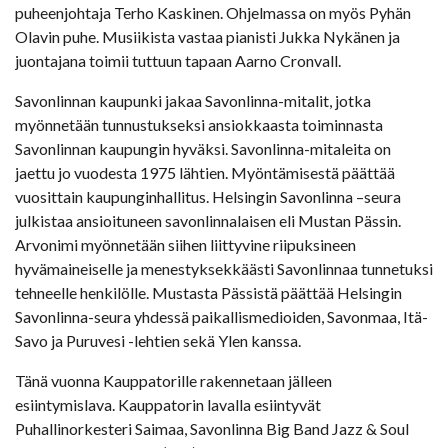
puheenjohtaja Terho Kaskinen. Ohjelmassa on myös Pyhän
Olavin puhe. Musiikista vastaa pianisti Jukka Nykänen ja
juontajana toimii tuttuun tapaan Aarno Cronvall.
Savonlinnan kaupunki jakaa Savonlinna-mitalit, jotka
myönnetään tunnustukseksi ansiokkaasta toiminnasta
Savonlinnan kaupungin hyväksi. Savonlinna-mitaleita on
jaettu jo vuodesta 1975 lähtien. Myöntämisestä päättää
vuosittain kaupunginhallitus. Helsingin Savonlinna –seura
julkistaa ansioituneen savonlinnalaisen eli Mustan Pässin.
Arvonimi myönnetään siihen liittyvine riipuksineen
hyvämaineiselle ja menestyksekkäästi Savonlinnaa tunnetuksi
tehneelle henkilölle. Mustasta Pässistä päättää Helsingin
Savonlinna-seura yhdessä paikallismedioiden, Savonmaa, Itä-
Savo ja Puruvesi -lehtien sekä Ylen kanssa.
Tänä vuonna Kauppatorille rakennetaan jälleen
esiintymislava. Kauppatorin lavalla esiintyvät
Puhallinorkesteri Saimaa, Savonlinna Big Band Jazz & Soul