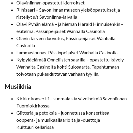
Olavinlinnan opastetut kierrokset
Riihisaari – Savonlinnan museon yleisöopastukset ja
risteilyt s/s Savonlinna-laivalla
Olavi Pyhän elämä – ja hieman Harald Hirmuisenkin -
esitelmä, Pässinpeijaiset Wanhalla Casinolla
Olavin kirveen luovutus, Pässinpeijaiset Wanhalla
Casinolla
Lammaslounas, Pässinpeijaiset Wanhalla Casinolla
Kylpyläelämää Onnellisten saarilla – opastettu kävely
Wanhalta Casinolta kohti Sulosaarta. Tapahtumaan
toivotaan pukeuduttavan vanhaan tyyliin.
Musiikkia
Kirkkokonsertti – suomalaisia sävelhelmiä Savonlinnan
Tuomiokirkossa
Glitteriä ja petoksia – juonnetussa konsertissa
ooppera- ja musikaaliaarioita ja -duettoja
Kulttuurikellarissa