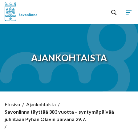
Hyppää sisältöön
AJANKOHTAISTA
Etusivu
/
Ajankohtaista
/
Savonlinna täyttää 383 vuotta – syntymäpäivää
juhlitaan Pyhän Olavin päivänä 29.7.
/