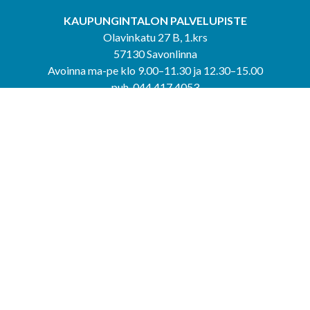
KAUPUNGINTALON PALVELUPISTE
Olavinkatu 27 B, 1.krs
57130 Savonlinna
Avoinna ma-pe klo 9.00–11.30 ja 12.30–15.00
puh. 044 417 4053
KERIMÄEN YHTEISPALVELUPISTE
Kerimäentie 6
58200 Kerimäki
Avoinna ke-to klo 9.00–12.00 ja 12.30–15.00.
PUNKAHARJUN YHTEISPALVELUPISTE
Kauppatie 20
58500 Punkaharju
Avoinna ma-ti klo 9.00–12.00 ja 12.30–15.30.