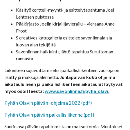
Käsityökortteli-myynti- ja esittelytapahtuma Joel
Lehtosen puistossa
Pääkirjasto Joelin kirjailijavierailu – vieraana Anne
Frost
S creatives katugalleria esittelee savonlinnalaisia
luovan alan tekijöitä
Savonlinnan halkiuinti, lähtö tapahtuu Suruttoman
rannasta
Liikenteen sujuvoittamiseksi paikallisliikenteen vuoroja on
lisätty ja maksuja alennettu.
Juhlapäivän koko ohjelma
aikatauluineen ja paikallisliikenteen aikataulut löytyvät
myös osoitteesta:
www.savonlinna.fi/pyha_olavi.
Pyhän Olavin päivän -ohjelma 2022 (pdf)
Pyhän Olavin päivän paikallisliikenne (pdf)
Suurin osa päivän tapahtumista on maksuttomia. Muutokset