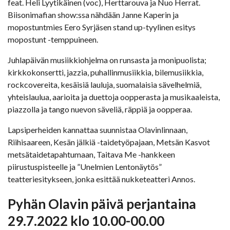
feat. Heli Lyytikäinen (voc), Herttarouva ja Nuo Herrat.
Biisonimafian show:ssa nähdään Janne Kaperin ja
mopostuntmies Eero Syrjäsen stand up-tyylinen esitys
mopostunt -temppuineen.
Juhlapäivän musiikkiohjelma on runsasta ja monipuolista;
kirkkokonsertti, jazzia, puhallinmusiikkia, bilemusiikkia,
rockcovereita, kesäisiä lauluja, suomalaisia sävelhelmiä,
yhteislaulua, aarioita ja duettoja oopperasta ja musikaaleista,
piazzolla ja tango nuevon säveliä, räppiä ja oopperaa.
Lapsiperheiden kannattaa suunnistaa Olavinlinnaan,
Riihisaareen, Kesän jälkiä -taidetyöpajaan, Metsän Kasvot
metsätaidetapahtumaan, Taitava Me -hankkeen
piirustuspisteelle ja ”Unelmien Lentonäytös”
teatteriesitykseen, jonka esittää nukketeatteri Annos.
Pyhän Olavin päivä perjantaina
29.7.2022 klo 10.00-00.00