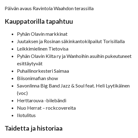
Päivän avaus Ravintola Waahdon terassilla
Kauppatorilla tapahtuu
Pyhän Olavin markkinat
Juutaksen ja Rosinan säkinkantokilpailut Torisillalla
Leikkimielinen Tietovisa
Pyhän Olavin Kilta ry ja Wanhoihin asuihin pukeutuneet
esittäytyvät
Puhallinorkesteri Saimaa
Biisonimafian show
Savonlinna Big Band Jazz & Soul feat. Heli Lyytikäinen
(voc)
Herttarouva -bilebändi
Nuo Herrat – rockcovereita
Ilotulitus
Taidetta ja historiaa