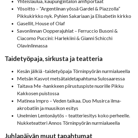
Yhteislaulua, kaupungintalon amfiportaat
Yösoitto – ”Argentiinan yössä Gardel & Piazzolla”
Pikkukirkko nyk. Pyhien Sakariaan ja Elisabetin kirkko
Gasellit, House of Olaf
Savonlinnan Oopperajuhlat – Ferruccio Busoni &
Ciacomo Puccini: Harlekiini & Gianni Schicchi
Olavinlinnassa
Taidetyöpaja, sirkusta ja teatteria
Kesän jälkiä -taidetyöpaja Törninpyörän nurmialueella
Metsän Kasvot metsätaidetapahtuma Sulosaaressa
Taitava Me -hankkeen piirustuspiste nuorille Pikku
Kakkosen puistossa
Matinea Impro – Veden taikaa. Duo Musirca ilma-
akrobatiin ja muusikon esitys
Unelmien Lentonäytös – teatteriesitys koko perheelle.
Nukketeatteri Annos Törninpyörän nurmialueella
Juhlapäivän muut tapahtumat