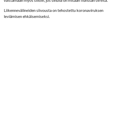
välttämään myös silloin, jos sinulla on mitään flunssan oireita.
Liikennevälineiden siivousta on tehostettu koronaviruksen
leviämisen ehkäisemiseksi.