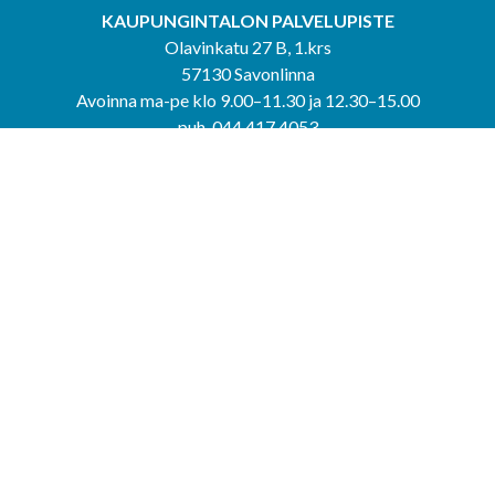
KAUPUNGINTALON PALVELUPISTE
Olavinkatu 27 B, 1.krs
57130 Savonlinna
Avoinna ma-pe klo 9.00–11.30 ja 12.30–15.00
puh. 044 417 4053
KERIMÄEN YHTEISPALVELUPISTE
Kerimäentie 6
58200 Kerimäki
Avoinna ke-to klo 9.00–12.00 ja 12.30–15.00.
PUNKAHARJUN YHTEISPALVELUPISTE
Kauppatie 20
58500 Punkaharju
Avoinna ma-ti klo 9.00–12.00 ja 12.30–15.30.
Saavutettavuusseloste