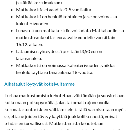
(sisältää korttimaksun)
Matkakorttia ei vaadita 0-5 vuotiailta.
Matkakortti on henkilökohtainen ja se on voimassa
kalenterivuoden.
Lunastettuun matkakorttiin voi ladata Matkahuollossa
matkustusoikeutta seuraavalle vuodelle vuosittain
16.12. alkaen.
Lataamisen yhteydessä peritään l3,50 euron
latausmaksu.
Matkakortti on voimassa kalenterivuoden, vaikka
henkilö täyttäisi tänä aikana 18-vuotta.
Aikataulut löytyvät kotisivultamme
Turhaa matkustamista kehotetaan välttämään ja suositellaan
kulkemaan polkupyörällä, jalan tai omalla ajoneuvolla
koronatartuntariskien välttämiseksi. Tällä varmistetaan myös
se, että ne joiden täytyy käyttää joukkoliikennettä, voivat
tehdä sen turvallisesti. Matkustamista kehotetaan