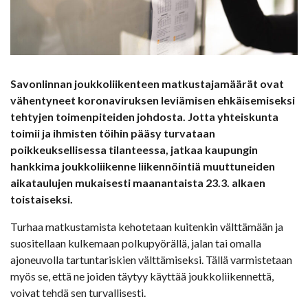
Savonlinnan joukkoliikenteen matkustajamäärät ovat
vähentyneet koronaviruksen leviämisen ehkäisemiseksi
tehtyjen toimenpiteiden johdosta. Jotta yhteiskunta
toimii ja ihmisten töihin pääsy turvataan
poikkeuksellisessa tilanteessa, jatkaa kaupungin
hankkima joukkoliikenne liikennöintiä muuttuneiden
aikataulujen mukaisesti maanantaista 23.3. alkaen
toistaiseksi.
Turhaa matkustamista kehotetaan kuitenkin välttämään ja
suositellaan kulkemaan polkupyörällä, jalan tai omalla
ajoneuvolla tartuntariskien välttämiseksi. Tällä varmistetaan
myös se, että ne joiden täytyy käyttää joukkoliikennettä,
voivat tehdä sen turvallisesti.