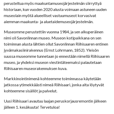
perusteltua myös maakuntamuseojärjestelmän siirryttyä
historiaan, kun vuoden 2020 alusta voimaan astuneen uuden
museolain myötä alueelliset vastuumuseot korvasivat
aiemman maakunta- ja aluetaidemuseojärjestelmän.
Museomme perustettiin vuonna 1984, ja sen alkuperäinen
nimi oli Savonlinnan museo. Museon kotipaikkana on sen
toiminnan alusta lähtien ollut Savonlinnan Riihisaaren entinen
jyvämakasiinirakennus (Ernst Lohrmann, 1852). Yleisön
suussa museomme tunnetaan jo ennestään nimellä Riihisaaren
museo, ja yhdeksi museon viestintäteemaksi palautetaan
Riihisaaren museorakennuksen kuva.
Markkinointinimenä kohteemme toiminnassa käytetään
jatkossa ytimekkäästi nimeä Riihisaari, jonka alta löytyvät
kohteemme sisällöt ja palvelut.
Uusi Riihisaari avautuu laajan peruskorjausremontin jälkeen
jälleen 1. kesäkuuta! Tervetuloa!