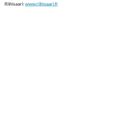
Riihisaari:
www.riihisaari.fi