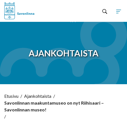
Hyppää sisältöön
AJANKOHTAISTA
Etusivu
/
Ajankohtaista
/
Savonlinnan maakuntamuseo on nyt Riihisaari –
Savonlinnan museo!
/