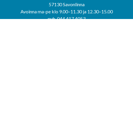
57130 Savonlinna
Avoinna ma-pe klo 9.00–11.30 ja 12.30–15.00
puh. 044 417 4053
KERIMÄEN YHTEISPALVELUPISTE
Kerimäentie 6
58200 Kerimäki
Avoinna ke-to klo 9.00–12.00 ja 12.30–15.00.
PUNKAHARJUN YHTEISPALVELUPISTE
Kauppatie 20
58500 Punkaharju
Avoinna ma-ti klo 9.00–12.00 ja 12.30–15.30.
Saavutettavuusseloste