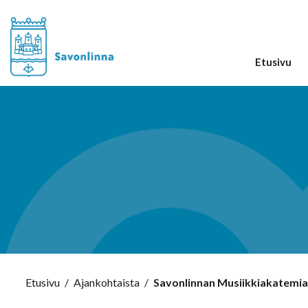
Etusivu
Etusivu
/
Ajankohtaista
/
Savonlinnan Musiikkiakatemian v