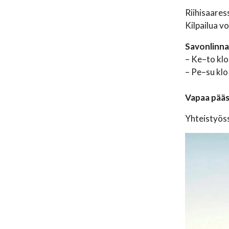
Riihisaares
Kilpailua v
Savonlinnan
– Ke–to klo
– Pe–su klo
Vapaa pää
Yhteistyöss