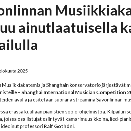
onlinnan Musiikkiak
uu ainutlaatuisella k
ailulla
. elokuuta 2025
n Musiikkiakatemia ja Shanghain konservatorio järjestävät
anisteille –
Shanghai International Musician Competition 
teiden avulla ja esitetään suorana streamina Savonlinnan m
sä erässä kuullaan pianistien soolo-ohjelmistoa. Kilpailun 
, joissa osallistujat esiintyvät kamarimuusikkoina, lied-pianis
n ideoinut professori
Ralf Gothóni
.