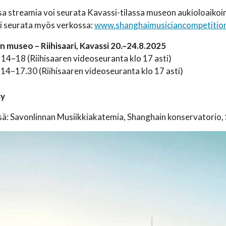
sa streamia voi seurata Kavassi-tilassa museon aukioloaiko
oi seurata myös verkossa:
www.shanghaimusiciancompetitio
 museo – Riihisaari, Kavassi
20.–24.8.2025
 14–18 (Riihisaaren videoseuranta klo 17 asti)
 14–17.30 (Riihisaaren videoseuranta klo 17 asti)
sy
ä: Savonlinnan Musiikkiakatemia, Shanghain konservatorio, S