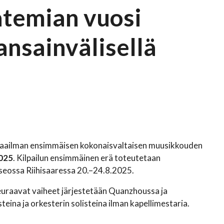
atemian vuosi
ansainvälisellä
 maailman ensimmäisen kokonaisvaltaisen muusikkouden
2025
. Kilpailun ensimmäinen erä toteutetaan
useossa Riihisaaressa 20.–24.8.2025.
seuraavat vaiheet järjestetään Quanzhoussa ja
teina ja orkesterin solisteina ilman kapellimestaria.