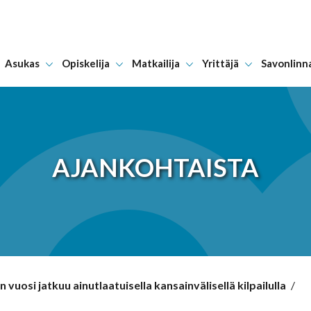
Asukas
Opiskelija
Matkailija
Yrittäjä
Savonlinn
Hyppää sisältöön
AJANKOHTAISTA
uosi jatkuu ainutlaatuisella kansainvälisellä kilpailulla
/