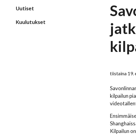
Sav
Uutiset
Kuulutukset
jatk
kilp
tiistaina 19
Savonlinna
kilpailun pi
videotallen
Ensimmäises
Shanghaissa
Kilpailun o