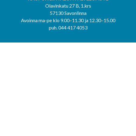
Olavinkatu 27 B, 1.krs
57130 Savonlinna
Avoinna ma-pe klo 9.00–11.30 ja 12.30–15.00
puh. 044 417 4053
KERIMÄEN YHTEISPALVELUPISTE
Kerimäentie 6
58200 Kerimäki
Avoinna ke-to klo 9.00–12.00 ja 12.30–15.00.
PUNKAHARJUN YHTEISPALVELUPISTE
Kauppatie 20
58500 Punkaharju
Avoinna ma-ti klo 9.00–12.00 ja 12.30–15.30.
Saavutettavuusseloste