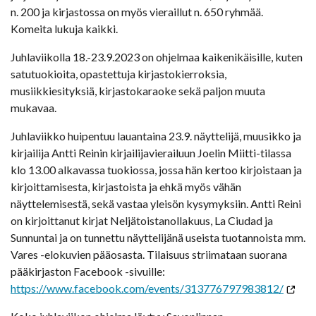
n. 200 ja kirjastossa on myös vieraillut n. 650 ryhmää.
Komeita lukuja kaikki.
Juhlaviikolla 18.-23.9.2023 on ohjelmaa kaikenikäisille, kuten
satutuokioita, opastettuja kirjastokierroksia,
musiikkiesityksiä, kirjastokaraoke sekä paljon muuta
mukavaa.
Juhlaviikko huipentuu lauantaina 23.9. näyttelijä, muusikko ja
kirjailija Antti Reinin kirjailijavierailuun Joelin Miitti-tilassa
klo 13.00 alkavassa tuokiossa, jossa hän kertoo kirjoistaan ja
kirjoittamisesta, kirjastoista ja ehkä myös vähän
näyttelemisestä, sekä vastaa yleisön kysymyksiin. Antti Reini
on kirjoittanut kirjat Neljätoistanollakuus, La Ciudad ja
Sunnuntai ja on tunnettu näyttelijänä useista tuotannoista mm.
Vares -elokuvien pääosasta. Tilaisuus striimataan suorana
pääkirjaston Facebook -sivuille:
https://www.facebook.com/events/313776797983812/