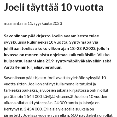
Joeli täyttää 10 vuotta
maanantaina 11. syyskuuta 2023
Savonlinnan pääkirjasto Joelin avaamisesta tulee
syyskuussa kuluneeksi 10 vuotta. Syntymäpäiviä
juhlitaan Joelissa koko viikon ajan 18.-23.9.2023, jolloin
luvassa on monenlaista ohjelmaa kaikenikäisille. Viikko
huipentuu lauantaina 23.9. syntymäpäiväkahveihin sekä
Antti Reinin kirjailijavierailuun.
Savonlinnan pääkirjasto Joeli avattiin yleisölle syksyllä 10
vuotta sitten. Joeli on ehtinyt tulla monelle tutuksi ja
tärkeäksi paikaksi, ja vuosien aikana kirjastossa onkin ollut
peräti noin 1 544 000 kävijää yhteensä! Joeli on 10 vuoden
aikana ollut auki yhteensä n. 24 000 tuntia ja lainoja on
kertynyt n. 3 454 000. Erilaisia yleisötilaisuuksia on
järjestetty Joelissa vuosien varrella n. 600, näyttelyitä on ollut