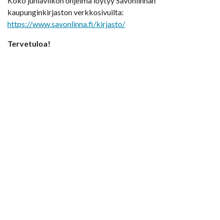
Koko juhlaviikon ohjelma löytyy Savonlinnan
kaupunginkirjaston verkkosivuilta:
https://www.savonlinna.fi/kirjasto/
Tervetuloa!