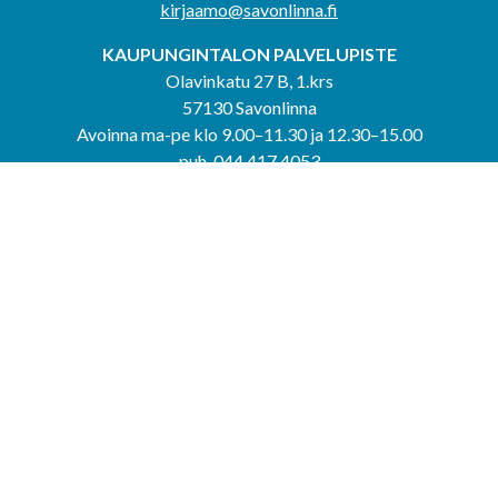
kirjaamo@savonlinna.fi
KAUPUNGINTALON PALVELUPISTE
Olavinkatu 27 B, 1.krs
57130 Savonlinna
Avoinna ma-pe klo 9.00–11.30 ja 12.30–15.00
puh. 044 417 4053
KERIMÄEN YHTEISPALVELUPISTE
Kerimäentie 6
58200 Kerimäki
Avoinna ke-to klo 9.00–12.00 ja 12.30–15.00.
PUNKAHARJUN YHTEISPALVELUPISTE
Kauppatie 20
58500 Punkaharju
Avoinna ma-ti klo 9.00–12.00 ja 12.30–15.30.