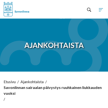
Hyppää sisältöön
AJANKOHTAISTA
Etusivu
/
Ajankohtaista
/
Savonlinnan sairaalan päivystys ruuhkainen liukkauden
vuoksi
/