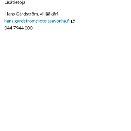
Lisätietoja
Hans Gärdström, ylilääkäri
hans.gardstrom@etelasavonha.fi
044 7944 000