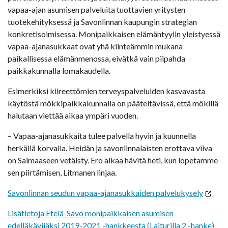
vapaa-ajan asumisen palveluita tuottavien yritysten
tuotekehityksessä ja Savonlinnan kaupungin strategian
konkretisoimisessa. Monipaikkaisen elämäntyylin yleistyessä
vapaa-ajanasukkaat ovat yhä kiinteämmin mukana
paikallisessa elämänmenossa, eivätkä vain piipahda
paikkakunnalla lomakaudella.
Esimerkiksi kiireettömien terveyspalveluiden kasvavasta
käytöstä mökkipaikkakunnalla on pääteltävissä, että mökillä
halutaan viettää aikaa ympäri vuoden.
– Vapaa-ajanasukkaita tulee palvella hyvin ja kuunnella
herkällä korvalla. Heidän ja savonlinnalaisten erottava viiva
on Saimaaseen vetäisty. Ero alkaa hävitä heti, kun lopetamme
sen piirtämisen, Litmanen linjaa.
Savonlinnan seudun vapaa-ajanasukkaiden palvelukysely
Lisätietoja Etelä-Savo monipaikkaisen asumisen
edelläkävijäksi 2019-2021 -hankkeesta (Laiturilla 2 -hanke)