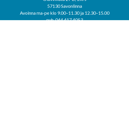
57130 Savonlinna
Avoinna ma-pe klo 9.00–11.30 ja 12.30–15.00
puh. 044 417 4053
KERIMÄEN YHTEISPALVELUPISTE
Kerimäentie 6
58200 Kerimäki
Avoinna ke-to klo 9.00–12.00 ja 12.30–15.00.
PUNKAHARJUN YHTEISPALVELUPISTE
Kauppatie 20
58500 Punkaharju
Avoinna ma-ti klo 9.00–12.00 ja 12.30–15.30.
Saavutettavuusseloste