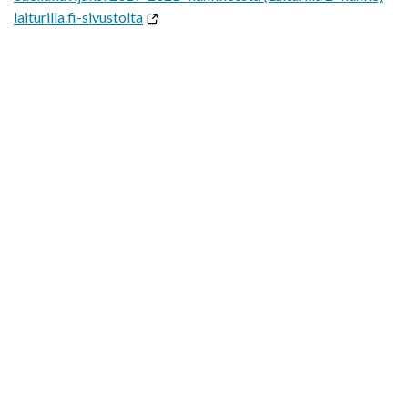
laiturilla.fi-sivustolta