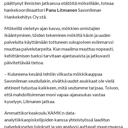
päättynyt ihmisten jatkaessa etätöitä mökeillään, toteaa
hankekoordinaattori
Panu Litmanen
Savonlinnan
Hankekehitys Oy:stä.
Mökeillä vietetyn ajan kasvu, mökkien omistajien
ikääntyminen, töiden tekeminen mökiltä käsin ja uuden
palveluita käyttämään tottuneen sukupolven esiinmarssi
muuttaa palvelutarpeita. Kun maailma muuttuu nopeasti,
kehittämisen tueksi tarvitaan ajantasaista ja jatkuvasti
päivitettävää tietoa.
– Kuluneena kesänä tehtiin vilkasta mökkikauppaa
Savonlinnan seudullakin, eivätkä uudet asukkaat ole vielä
ehtineet tutustua kaikkeen, mitä seutumme tarjoaa. Toivon,
että mahdollisimman moni vapaa-ajanasukas vastaa
kyselyyn, Litmanen jatkaa.
Ammattikorkeakoulu XAMK:n data-
analytiikkaopiskelijoiden kanssa yhteistyössä laaditun
palvelukyselyn tulokset ja sen analyysi auttavat muun muassa