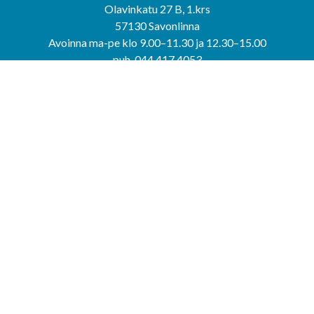
Olavinkatu 27 B, 1.krs
57130 Savonlinna
Avoinna ma-pe klo 9.00–11.30 ja 12.30–15.00
puh. 044 417 4053
KERIMÄEN YHTEISPALVELUPISTE
Kerimäentie 6
58200 Kerimäki
Avoinna ke-to klo 9.00–12.00 ja 12.30–15.00.
PUNKAHARJUN YHTEISPALVELUPISTE
Kauppatie 20
58500 Punkaharju
Avoinna ma-ti klo 9.00–12.00 ja 12.30–15.30.
Saavutettavuusseloste