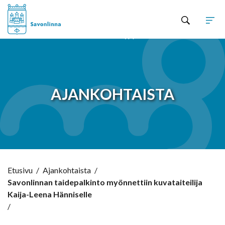
Hyppää sisältöön
AJANKOHTAISTA
Etusivu
/
Ajankohtaista
/
Savonlinnan taidepalkinto myönnettiin kuvataiteilija
Kaija-Leena Hänniselle
/