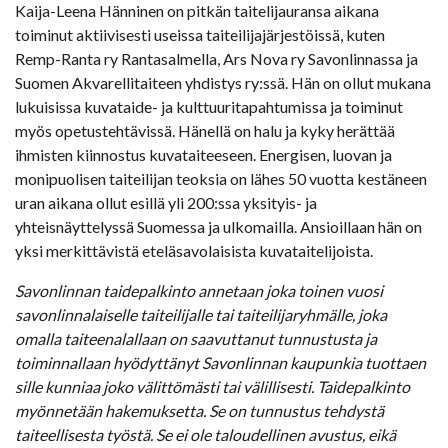
Kaija-Leena Hänninen on pitkän taitelijauransa aikana
toiminut aktiivisesti useissa taiteilijajärjestöissä, kuten
Remp-Ranta ry Rantasalmella, Ars Nova ry Savonlinnassa ja
Suomen Akvarellitaiteen yhdistys ry:ssä. Hän on ollut mukana
lukuisissa kuvataide- ja kulttuuritapahtumissa ja toiminut
myös opetustehtävissä. Hänellä on halu ja kyky herättää
ihmisten kiinnostus kuvataiteeseen. Energisen, luovan ja
monipuolisen taiteilijan teoksia on lähes 50 vuotta kestäneen
uran aikana ollut esillä yli 200:ssa yksityis- ja
yhteisnäyttelyssä Suomessa ja ulkomailla. Ansioillaan hän on
yksi merkittävistä eteläsavolaisista kuvataitelijoista.
Savonlinnan taidepalkinto annetaan joka toinen vuosi
savonlinnalaiselle taiteilijalle tai taiteilijaryhmälle, joka
omalla taiteenalallaan on saavuttanut tunnustusta ja
toiminnallaan hyödyttänyt Savonlinnan kaupunkia tuottaen
sille kunniaa joko välittömästi tai välillisesti. Taidepalkinto
myönnetään hakemuksetta. Se on tunnustus tehdystä
taiteellisesta työstä. Se ei ole taloudellinen avustus, eikä