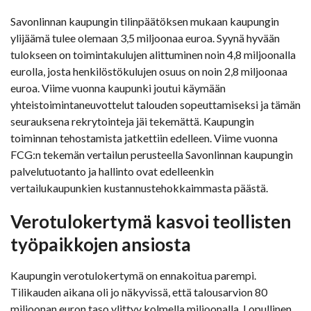
Savonlinnan kaupungin tilinpäätöksen mukaan kaupungin
ylijäämä tulee olemaan 3,5 miljoonaa euroa. Syynä hyvään
tulokseen on toimintakulujen alittuminen noin 4,8 miljoonalla
eurolla, josta henkilöstökulujen osuus on noin 2,8 miljoonaa
euroa. Viime vuonna kaupunki joutui käymään
yhteistoimintaneuvottelut talouden sopeuttamiseksi ja tämän
seurauksena rekrytointeja jäi tekemättä. Kaupungin
toiminnan tehostamista jatkettiin edelleen. Viime vuonna
FCG:n tekemän vertailun perusteella Savonlinnan kaupungin
palvelutuotanto ja hallinto ovat edelleenkin
vertailukaupunkien kustannustehokkaimmasta päästä.
Verotulokertymä kasvoi teollisten
työpaikkojen ansiosta
Kaupungin verotulokertymä on ennakoitua parempi.
Tilikauden aikana oli jo näkyvissä, että talousarvion 80
miljoonan euron taso ylittyy kolmella miljoonalla. Lopullinen