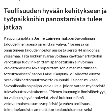
Teollisuuden hyvään kehitykseen ja
työpaikkoihin panostamista tulee
jatkaa
Kaupunginjohtaja
Janne Laineen
mukaan Savonlinnan
taloudellinen asema on erittäin vahva. ”Taseessa on
onnistuneen taloudenhoidon ansiosta peräti 44 miljoonaa
ylijäämää. Tätä liikkumavaraa voidaan käyttää harkittuihin
verotuloja tuoviin kehittämispanostuksiin elinvoiman
vahvistamiseksi sekä sopeuttamisohjelman maltilliseen
toteuttamiseen”, sanoo Laine. Kaupunki oli viidettä vuotta
peräkkäin nettomuuttovoittokaupunki. Laineen mukaan
Savonlinnalla on paljon vahvuuksia, joiden varaan myönteistä
tulevaisuutta voi rakentaa. ”Pienen kaupungin ihmisläheisyys,
turvallisuus, hyvät palvelut, vireä kulttuurielämä,
vetovoimainen asumisympäristö ja vahva teollisuus,
teknologiapuisto, ammattikorkeakoulukampus sekä