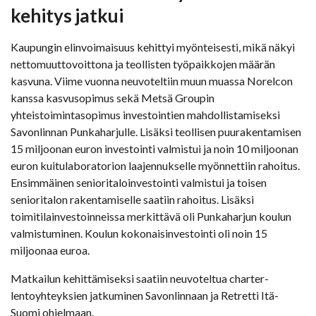
kehitys jatkui
Kaupungin elinvoimaisuus kehittyi myönteisesti, mikä näkyi
nettomuuttovoittona ja teollisten työpaikkojen määrän
kasvuna. Viime vuonna neuvoteltiin muun muassa Norelcon
kanssa kasvusopimus sekä Metsä Groupin
yhteistoimintasopimus investointien mahdollistamiseksi
Savonlinnan Punkaharjulle. Lisäksi teollisen puurakentamisen
15 miljoonan euron investointi valmistui ja noin 10 miljoonan
euron kuitulaboratorion laajennukselle myönnettiin rahoitus.
Ensimmäinen senioritaloinvestointi valmistui ja toisen
senioritalon rakentamiselle saatiin rahoitus. Lisäksi
toimitilainvestoinneissa merkittävä oli Punkaharjun koulun
valmistuminen. Koulun kokonaisinvestointi oli noin 15
miljoonaa euroa.
Matkailun kehittämiseksi saatiin neuvoteltua charter-
lentoyhteyksien jatkuminen Savonlinnaan ja Retretti Itä-
Suomi ohjelmaan.