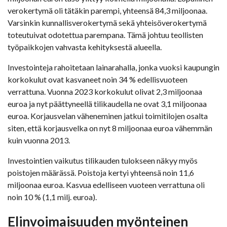
verokertymä oli tätäkin parempi, yhteensä 84,3 miljoonaa.
Varsinkin kunnallisverokertymä sekä yhteisöverokertymä
toteutuivat odotettua parempana. Tämä johtuu teollisten
työpaikkojen vahvasta kehityksestä alueella.
Investointeja rahoitetaan lainarahalla, jonka vuoksi kaupungin
korkokulut ovat kasvaneet noin 34 % edellisvuoteen
verrattuna. Vuonna 2023 korkokulut olivat 2,3 miljoonaa
euroa ja nyt päättyneellä tilikaudella ne ovat 3,1 miljoonaa
euroa. Korjausvelan väheneminen jatkui toimitilojen osalta
siten, että korjausvelka on nyt 8 miljoonaa euroa vähemmän
kuin vuonna 2013.
Investointien vaikutus tilikauden tulokseen näkyy myös
poistojen määrässä. Poistoja kertyi yhteensä noin 11,6
miljoonaa euroa. Kasvua edelliseen vuoteen verrattuna oli
noin 10 % (1,1 milj. euroa).
Elinvoimaisuuden myönteinen