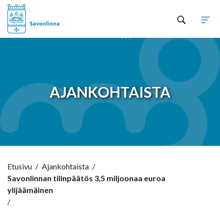
Hyppää sisältöön
AJANKOHTAISTA
Etusivu
/
Ajankohtaista
/
Savonlinnan tilinpäätös 3,5 miljoonaa euroa
ylijäämäinen
/