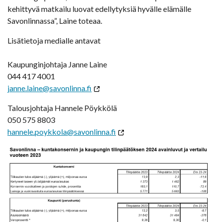
kehittyvä matkailu luovat edellytyksiä hyvälle elämälle
Savonlinnassa”, Laine toteaa.
Lisätietoja medialle antavat
Kaupunginjohtaja Janne Laine
044 417 4001
janne.laine@savonlinna.fi
Talousjohtaja Hannele Pöykkölä
050 575 8803
hannele.poykkola@savonlinna.fi