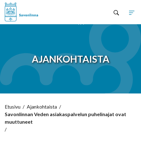
Hyppää sisältöön
AJANKOHTAISTA
Etusivu
/
Ajankohtaista
/
Savonlinnan Veden asiakaspalvelun puhelinajat ovat
muuttuneet
/