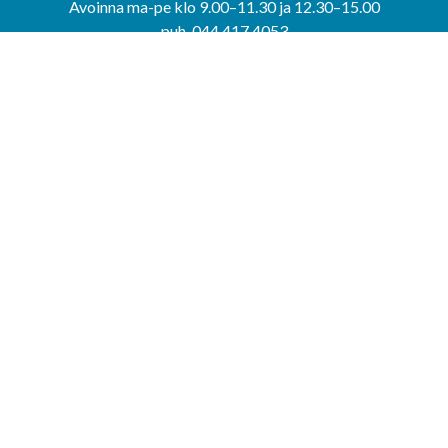
Avoinna ma-pe klo 9.00–11.30 ja 12.30–15.00
puh. 044 417 4053
KERIMÄEN YHTEISPALVELUPISTE
Kerimäentie 6
58200 Kerimäki
Avoinna ke-to klo 9.00–12.00 ja 12.30–15.00.
PUNKAHARJUN YHTEISPALVELUPISTE
Kauppatie 20
58500 Punkaharju
Avoinna ma-ti klo 9.00–12.00 ja 12.30–15.30.
Saavutettavuusseloste