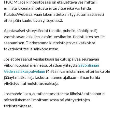
HUOM! Jos kiinteistössäsi on etäluettava vesimittari,
erillistä lukemailmoitusta ei tarvitse eikä voi tehdä
KulutusWebissä, vaan lukematieto siirtyy automaattisesti
eteenpäin kaukoluvun yhteydessä.
Ajantasaiset yhteystiedot (osoite, puhelin, sähköposti)
varmistavat laskujen ja esim. vesikatko-tiedotusten perille
saapumisen. Tiedotamme kiinteistöjen vesikatkoista
tekstiviestitse ja sähköpostitse.
Jos et ole saanut vesilaskuasi laskutuspäivää seuraavan
viikon loppuun mennessä, otathan yhteyttä
Savonlinnan
Veden asiakaspalveluun
. Näin varmistamme, ettei lasku ole
jäänyt matkalle ja laskutus etenee ajallaan – ilman turhia
viivästys- tai muistutusmaksuja.
Jos mahdollista, autathan tarvittaessa läheistä tai naapuria
mittarilukeman ilmoittamisessa tai yhteystietojen
tarkistamisessa.