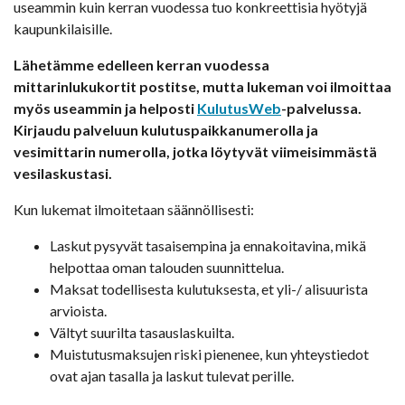
useammin kuin kerran vuodessa tuo konkreettisia hyötyjä
kaupunkilaisille.
Lähetämme edelleen kerran vuodessa
mittarinlukukortit postitse, mutta lukeman voi ilmoittaa
myös useammin ja helposti
KulutusWeb
-palvelussa.
Kirjaudu palveluun kulutuspaikkanumerolla ja
vesimittarin numerolla, jotka löytyvät viimeisimmästä
vesilaskustasi.
Kun lukemat ilmoitetaan säännöllisesti:
Laskut pysyvät tasaisempina ja ennakoitavina, mikä
helpottaa oman talouden suunnittelua.
Maksat todellisesta kulutuksesta, et yli-/ alisuurista
arvioista.
Vältyt suurilta tasauslaskuilta.
Muistutusmaksujen riski pienenee, kun yhteystiedot
ovat ajan tasalla ja laskut tulevat perille.