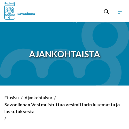
Hyppää sisältöön
AJANKOHTAISTA
Etusivu
/
Ajankohtaista
/
Savonlinnan Vesi muistuttaa vesimittarin lukemasta ja
laskutuksesta
/