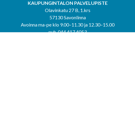
KAUPUNGINTALON PALVELUPISTE
Olavinkatu 27 B, 1.krs
57130 Savonlinna
Avoinna ma-pe klo 9.00–11.30 ja 12.30–15.00
puh. 044 417 4053
KERIMÄEN YHTEISPALVELUPISTE
Kerimäentie 6
58200 Kerimäki
Avoinna ke-to klo 9.00–12.00 ja 12.30–15.00.
PUNKAHARJUN YHTEISPALVELUPISTE
Kauppatie 20
58500 Punkaharju
Avoinna ma-ti klo 9.00–12.00 ja 12.30–15.30.
Saavutettavuusseloste