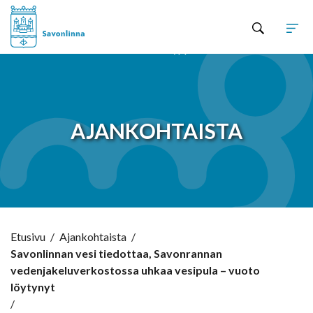
Hyppää sisältöön
AJANKOHTAISTA
Etusivu
/
Ajankohtaista
/
Savonlinnan vesi tiedottaa, Savonrannan
vedenjakeluverkostossa uhkaa vesipula – vuoto
löytynyt
/