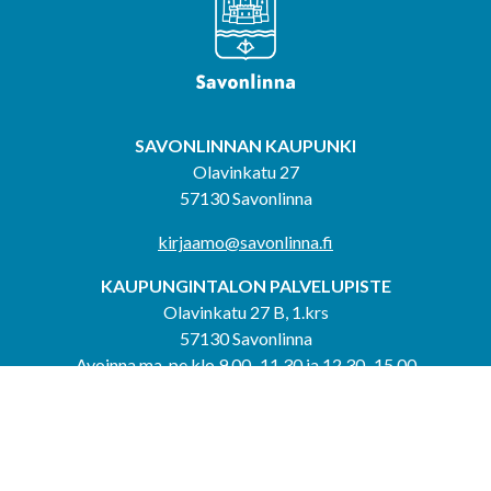
SAVONLINNAN KAUPUNKI
Olavinkatu 27
57130 Savonlinna
kirjaamo@savonlinna.fi
KAUPUNGINTALON PALVELUPISTE
Olavinkatu 27 B, 1.krs
57130 Savonlinna
Avoinna ma-pe klo 9.00–11.30 ja 12.30–15.00
puh. 044 417 4053
KERIMÄEN YHTEISPALVELUPISTE
Kerimäentie 6