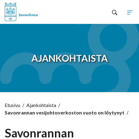
Hyppää sisältöön
AJANKOHTAISTA
Etusivu
/
Ajankohtaista
/
Savonrannan vesijohtoverkoston vuoto on löytynyt
/
Savonrannan