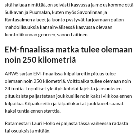
sitä haluaa nimittää, on selvästi kasvussa ja me uskomme että
Sulkavan ja Puumalan, kuten myös Savonlinnan ja
Rantasalmen alueet ja luonto pystyvät tarjoamaan paljon
mahdollisuuksia kansainvälisessä kasvussa olevaan
luontoliikunnan genreen, sanoo Laitinen.
EM-finaalissa matka tulee olemaan
noin 250 kilometriä
ARWS sarjan EM-finaalissa kilpailureitin pituus tulee
olemaan noin 250 kilometriä. Voittoaika tullee olemaan noin
24 tuntia. Lopulliset yksityiskohdat lajeista ja osuuksien
pituuksista paljastetaan joukkueille noin kaksi viikkoa ennen
kilpailua. Kilpailureitin ja kilpailukartat joukkueet saavat
kaksi tuntia ennen starttia.
Ratamestari Lauri Hollo ei paljasta tässä vaiheessa radasta
tai osuuksista mitään.