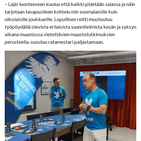
– Lajin luonteeseen kuuluu että kaikki pidetään salassa ja näin
tarjotaan tasapuolinen kohtelu niin suomalaisille kuin
ulkolaisille joukkueille. Lopullinen reitti muotoutuu
työpöydällä olevista erilaisista suunnitelmista kesän ja syksyn
aikana maastossa vietettävien maastotutkimuksien
perusteella, suostuu ratamestari paljastamaan.