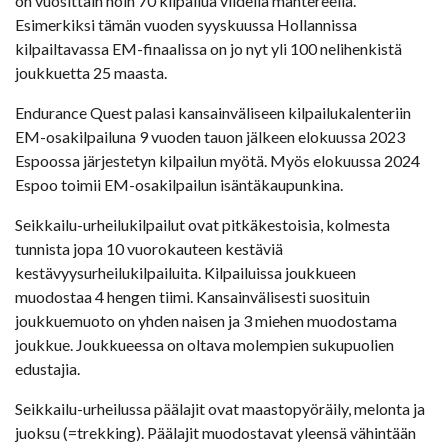
on vuosittain noin 70 kilpailua viidellä mantereella.
Esimerkiksi tämän vuoden syyskuussa Hollannissa
kilpailtavassa EM-finaalissa on jo nyt yli 100 nelihenkistä
joukkuetta 25 maasta.
Endurance Quest palasi kansainväliseen kilpailukalenteriin
EM-osakilpailuna 9 vuoden tauon jälkeen elokuussa 2023
Espoossa järjestetyn kilpailun myötä. Myös elokuussa 2024
Espoo toimii EM-osakilpailun isäntäkaupunkina.
Seikkailu-urheilukilpailut ovat pitkäkestoisia, kolmesta
tunnista jopa 10 vuorokauteen kestäviä
kestävyysurheilukilpailuita. Kilpailuissa joukkueen
muodostaa 4 hengen tiimi. Kansainvälisesti suosituin
joukkuemuoto on yhden naisen ja 3 miehen muodostama
joukkue. Joukkueessa on oltava molempien sukupuolien
edustajia.
Seikkailu-urheilussa päälajit ovat maastopyöräily, melonta ja
juoksu (=trekking). Päälajit muodostavat yleensä vähintään