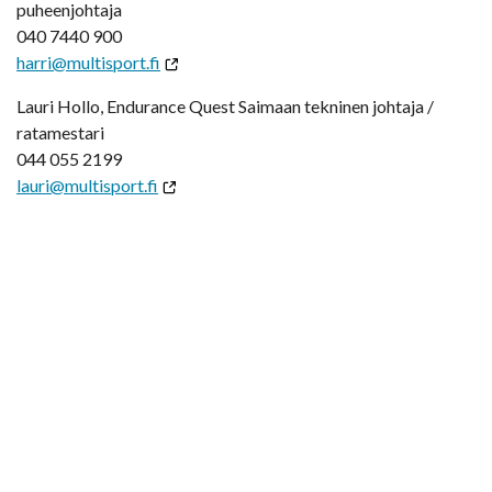
puheenjohtaja
040 7440 900
harri@multisport.fi
Lauri Hollo, Endurance Quest Saimaan tekninen johtaja /
ratamestari
044 055 2199
lauri@multisport.fi