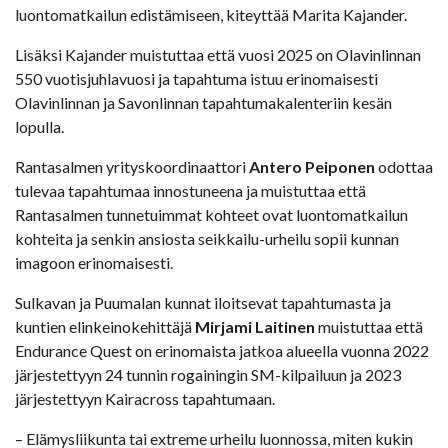
luontomatkailun edistämiseen, kiteyttää Marita Kajander.
Lisäksi Kajander muistuttaa että vuosi 2025 on Olavinlinnan
550 vuotisjuhlavuosi ja tapahtuma istuu erinomaisesti
Olavinlinnan ja Savonlinnan tapahtumakalenteriin kesän
lopulla.
Rantasalmen yrityskoordinaattori
Antero Peiponen
odottaa
tulevaa tapahtumaa innostuneena ja muistuttaa että
Rantasalmen tunnetuimmat kohteet ovat luontomatkailun
kohteita ja senkin ansiosta seikkailu-urheilu sopii kunnan
imagoon erinomaisesti.
Sulkavan ja Puumalan kunnat iloitsevat tapahtumasta ja
kuntien elinkeinokehittäjä
Mirjami Laitinen
muistuttaa että
Endurance Quest on erinomaista jatkoa alueella vuonna 2022
järjestettyyn 24 tunnin rogainingin SM-kilpailuun ja 2023
järjestettyyn Kairacross tapahtumaan.
– Elämysliikunta tai extreme urheilu luonnossa, miten kukin