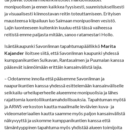
monipuolisen ja ennen kaikkea fyysisesti, suunnistuksellisesti
ja visuaalisesti kiinnostavan reitin toteuttamiseen. Erityisen
mausteensa kilpailuun luo Saimaan monipuolinen vesistö.
Lajin luonteeseen kuitenkin kuuluu että tässä vaiheessa
reitistä emme paljasta mitään, sanoo ratamestari Hollo.
Isäntäkaupunki Savonlinnan tapahtumapäällikkö
Marita
Kajander
iloitsee siitä, että Savonlinnan kaupunki yhdessä
kumppanikuntien Sulkavan, Rantasalmen ja Puumalan kanssa
pääsevät isännöimään erittäin kansainvälistä lajia.
– Odotamme innolla että pääsemme Savonlinnan ja
naapurikuntien kanssa yhdessä esittelemään kansainväliselle
seikkailu-urheiluperheelle alueemme monipuolisia ja lähes
rajattomia luontoliikuntamahdollisuuksia. Tapahtuman myötä
ja ARWS verkoston kautta maailmalle leviävien kuva- ja
videomateriaalien kautta saamme myös paljon kansainvälistä
näkyvyyttä ja uskomme kumppanikuntien kanssa että
tämäntyyppinen tapahtuma myös yhdistää alueen toimijoita