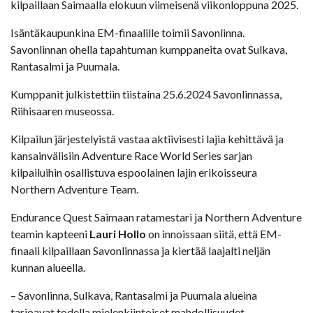
kilpaillaan Saimaalla elokuun viimeisenä viikonloppuna 2025.
Isäntäkaupunkina EM-finaalille toimii Savonlinna.
Savonlinnan ohella tapahtuman kumppaneita ovat Sulkava,
Rantasalmi ja Puumala.
Kumppanit julkistettiin tiistaina 25.6.2024 Savonlinnassa,
Riihisaaren museossa.
Kilpailun järjestelyistä vastaa aktiivisesti lajia kehittävä ja
kansainvälisiin Adventure Race World Series sarjan
kilpailuihin osallistuva espoolainen lajin erikoisseura
Northern Adventure Team.
Endurance Quest Saimaan ratamestari ja Northern Adventure
teamin kapteeni
Lauri Hollo
on innoissaan siitä, että EM-
finaali kilpaillaan Savonlinnassa ja kiertää laajalti neljän
kunnan alueella.
– Savonlinna, Sulkava, Rantasalmi ja Puumala alueina
tarjoavat todella mielenkiintoiset mahdollisuudet