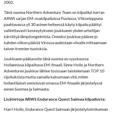
2002.
Tänä vuonna Northern Adventure Team on kilpaillut kerran
ARWS sarjan EM-osakilpailuissa Puolassa. Viikonloppuna
paahtavassa yli 30 asteen helteessä käyty kilpailu päättyi
valitettavasti keskeytykseen joukkueen yhden urheilijan
kärsittyä lämpöongelmista. Onneksi joukkue pääsee jo
kahden viikon päästä Virossa uudestaan viivalle mittaamaan
talven treenien tuotoksia.
Joukkueen päätavoite tänä vuonna on syyskuussa
Hollannissa kilpailtava EM-finaali. Sinne Hollo ja Northern
Adventuren joukkue lähtee tosissaan taistelemaan TOP 10
sijoituksista mutta samalla katsomaan sitä, miten
hollantilaiset onnistuvat omassa EM-finaalin järjestelyssä
ennen Suomea ja Saimaata.
Lisätietoja ARWS Endurance Quest Saimaa kilpailusta:
Harri Hollo, Endurance Quest Saimaan järjestelytoimikunnan