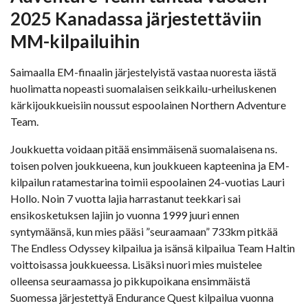
2025 Kanadassa järjestettäviin
MM-kilpailuihin
Saimaalla EM-finaalin järjestelyistä vastaa nuoresta iästä
huolimatta nopeasti suomalaisen seikkailu-urheiluskenen
kärkijoukkueisiin noussut espoolainen Northern Adventure
Team.
Joukkuetta voidaan pitää ensimmäisenä suomalaisena ns.
toisen polven joukkueena, kun joukkueen kapteenina ja EM-
kilpailun ratamestarina toimii espoolainen 24-vuotias Lauri
Hollo. Noin 7 vuotta lajia harrastanut teekkari sai
ensikosketuksen lajiin jo vuonna 1999 juuri ennen
syntymäänsä, kun mies pääsi ”seuraamaan” 733km pitkää
The Endless Odyssey kilpailua ja isänsä kilpailua Team Haltin
voittoisassa joukkueessa. Lisäksi nuori mies muistelee
olleensa seuraamassa jo pikkupoikana ensimmäistä
Suomessa järjestettyä Endurance Quest kilpailua vuonna