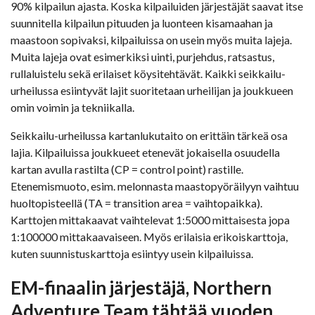
90% kilpailun ajasta. Koska kilpailuiden järjestäjät saavat itse
suunnitella kilpailun pituuden ja luonteen kisamaahan ja
maastoon sopivaksi, kilpailuissa on usein myös muita lajeja.
Muita lajeja ovat esimerkiksi uinti, purjehdus, ratsastus,
rullaluistelu sekä erilaiset köysitehtävät. Kaikki seikkailu-
urheilussa esiintyvät lajit suoritetaan urheilijan ja joukkueen
omin voimin ja tekniikalla.
Seikkailu-urheilussa kartanlukutaito on erittäin tärkeä osa
lajia. Kilpailuissa joukkueet etenevät jokaisella osuudella
kartan avulla rastilta (CP = control point) rastille.
Etenemismuoto, esim. melonnasta maastopyöräilyyn vaihtuu
huoltopisteellä (TA = transition area = vaihtopaikka).
Karttojen mittakaavat vaihtelevat 1:5000 mittaisesta jopa
1:100000 mittakaavaiseen. Myös erilaisia erikoiskarttoja,
kuten suunnistuskarttoja esiintyy usein kilpailuissa.
EM-finaalin järjestäjä, Northern
Adventure Team tähtää vuoden