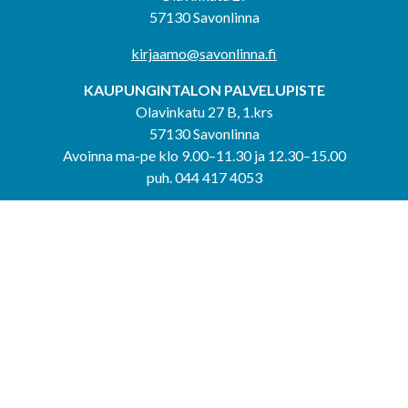
57130 Savonlinna
kirjaamo@savonlinna.fi
KAUPUNGINTALON PALVELUPISTE
Olavinkatu 27 B, 1.krs
57130 Savonlinna
Avoinna ma-pe klo 9.00–11.30 ja 12.30–15.00
puh. 044 417 4053
KERIMÄEN YHTEISPALVELUPISTE
Kerimäentie 6
58200 Kerimäki
Avoinna ke-to klo 9.00–12.00 ja 12.30–15.00.
PUNKAHARJUN YHTEISPALVELUPISTE
Kauppatie 20
58500 Punkaharju
Avoinna ma-ti klo 9.00–12.00 ja 12.30–15.30.