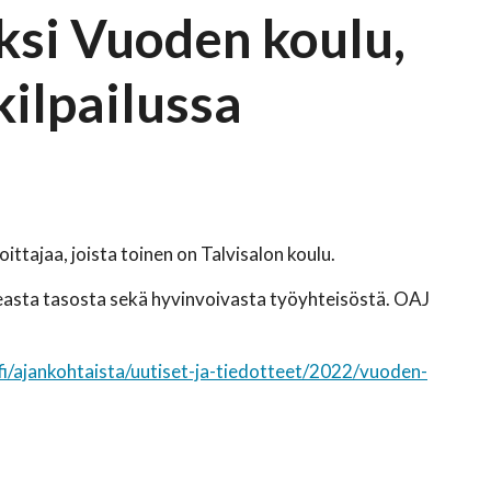
aksi Vuoden koulu,
kilpailussa
oittajaa, joista toinen on Talvisalon koulu.
easta tasosta sekä hyvinvoivasta työyhteisöstä. OAJ
fi/ajankohtaista/uutiset-ja-tiedotteet/2022/vuoden-