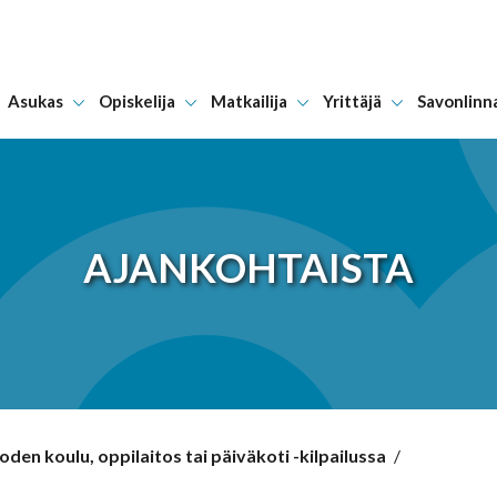
Asukas
Opiskelija
Matkailija
Yrittäjä
Savonlinn
Hyppää sisältöön
AJANKOHTAISTA
oden koulu, oppilaitos tai päiväkoti -kilpailussa
/