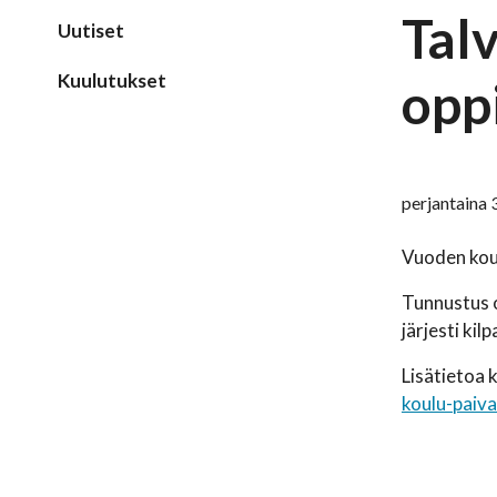
Tal
Uutiset
Kuulutukset
oppi
perjantaina 
Vuoden koulu
Tunnustus o
järjesti kil
Lisätietoa k
koulu-paiva