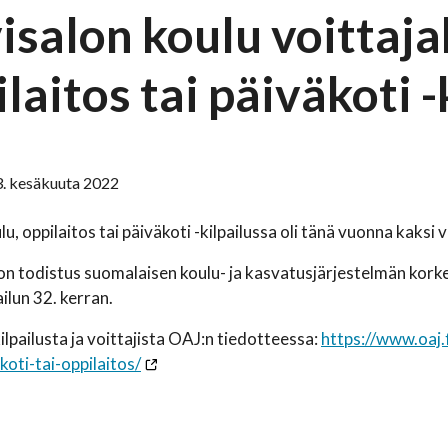
visalon koulu voittaj
laitos tai päiväkoti -
3. kesäkuuta 2022
, oppilaitos tai päiväkoti -kilpailussa oli tänä vuonna kaksi v
n todistus suomalaisen koulu- ja kasvatusjärjestelmän kork
pailun 32. kerran.
ilpailusta ja voittajista OAJ:n tiedotteessa:
https://www.oaj.
koti-tai-oppilaitos/