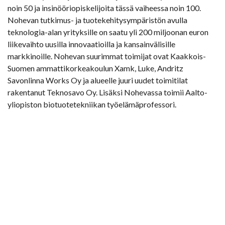
noin 50 ja insinööriopiskelijoita tässä vaiheessa noin 100.
Nohevan tutkimus- ja tuotekehitysympäristön avulla
teknologia-alan yrityksille on saatu yli 200 miljoonan euron
liikevaihto uusilla innovaatioilla ja kansainvälisille
markkinoille. Nohevan suurimmat toimijat ovat Kaakkois-
Suomen ammattikorkeakoulun Xamk, Luke, Andritz
Savonlinna Works Oy ja alueelle juuri uudet toimitilat
rakentanut Teknosavo Oy. Lisäksi Nohevassa toimii Aalto-
yliopiston biotuotetekniikan työelämäprofessori.