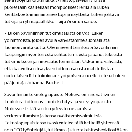
puolestaan käsitellään monipuolisesti erilaisia Luken
kenttäkoetoiminnan aineistoja ja näytteitä, Luken johtava
tutkija ja ryhmäpäällikkö
Tuija Aronen
sanoo.
– Luken Savonlinnan tutkimusalusta on yksi Luken
ydininfroista, joiden avulla vahvistamme suomalaista
luonnonvarataloutta. Olemme erittäin iloisia Savonlinnan
kaupungin myönteisestä suhtautumisesta ja panostuksesta
tutkimukseen ja innovaatiotoimintaan. Uskomme vahvasti,
että kasvullisen lisäyksen tutkimusalusta mahdollistaa
uudenlaisen liiketoiminnan syntymisen alueelle, toteaa Luken
pääjohtaja
Johanna Buchert
.
Savonlinnan teknologiapuisto Noheva on innovatiivinen
koulutus-, tutkimus-, tuotekehitys- ja yritysympäristö.
Noheva edistää seudun yritysten osaamista,
verkostoitumista ja kansainvälistymisvalmiuksia.
Teknologiapuistossa työskentelee tällä hetkellä yhteensä
noin 300 työntekijää, tutkimus- ja tuotekehityshenkilöstöä on