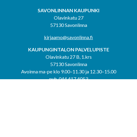
SAVONLINNAN KAUPUNKI
Olavinkatu 27
57130 Savonlinna
kirjaamo@savonlinna.fi
KAUPUNGINTALON PALVELUPISTE
Olavinkatu 27 B, 1.krs
57130 Savonlinna
Avoinna ma-pe klo 9.00–11.30 ja 12.30–15.00
puh. 044 417 4053
KERIMÄEN YHTEISPALVELUPISTE
Kerimäentie 6
58200 Kerimäki
Avoinna ke-to klo 9.00–12.00 ja 12.30–15.00.
PUNKAHARJUN YHTEISPALVELUPISTE