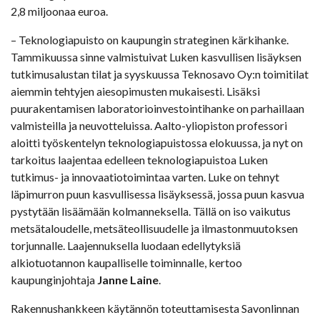
2,8 miljoonaa euroa.
– Teknologiapuisto on kaupungin strateginen kärkihanke.
Tammikuussa sinne valmistuivat Luken kasvullisen lisäyksen
tutkimusalustan tilat ja syyskuussa Teknosavo Oy:n toimitilat
aiemmin tehtyjen aiesopimusten mukaisesti. Lisäksi
puurakentamisen laboratorioinvestointihanke on parhaillaan
valmisteilla ja neuvotteluissa. Aalto-yliopiston professori
aloitti työskentelyn teknologiapuistossa elokuussa, ja nyt on
tarkoitus laajentaa edelleen teknologiapuistoa Luken
tutkimus- ja innovaatiotoimintaa varten. Luke on tehnyt
läpimurron puun kasvullisessa lisäyksessä, jossa puun kasvua
pystytään lisäämään kolmanneksella. Tällä on iso vaikutus
metsätaloudelle, metsäteollisuudelle ja ilmastonmuutoksen
torjunnalle. Laajennuksella luodaan edellytyksiä
alkiotuotannon kaupalliselle toiminnalle, kertoo
kaupunginjohtaja
Janne Laine
.
Rakennushankkeen käytännön toteuttamisesta Savonlinnan