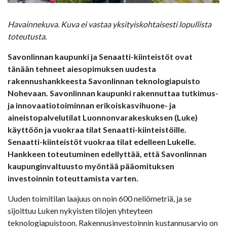
Havainnekuva. Kuva ei vastaa yksityiskohtaisesti lopullista
toteutusta.
Savonlinnan kaupunki ja Senaatti-kiinteistöt ovat
tänään tehneet aiesopimuksen uudesta
rakennushankkeesta Savonlinnan teknologiapuisto
Nohevaan. Savonlinnan kaupunki rakennuttaa tutkimus-
ja innovaatiotoiminnan erikoiskasvihuone- ja
aineistopalvelutilat Luonnonvarakeskuksen (Luke)
käyttöön ja vuokraa tilat Senaatti-kiinteistöille.
Senaatti-kiinteistöt vuokraa tilat edelleen Lukelle.
Hankkeen toteutuminen edellyttää, että Savonlinnan
kaupunginvaltuusto myöntää pääomituksen
investoinnin toteuttamista varten.
Uuden toimitilan laajuus on noin 600 neliömetriä, ja se
sijoittuu Luken nykyisten tilojen yhteyteen
teknologiapuistoon. Rakennusinvestoinnin kustannusarvio on