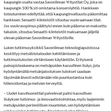
kaupungin osalta vastaa Savonlinnan Yritystilat Oy, joka on
kaupungin 100 %:sti omistama konserniyhtiö. Hankkeen
toteutuminen edellyttää, että kaupunginvaltuusto pääomittaa
hankkeen. Senaatti-kiinteistöt sitoutuu vuokraamaan tilat.
Jos vuokrasopimus päättyisi ennen kuin pääoma on maksettu
takaisin, sitoutuu Senaatti-kiinteistöt maksamaan jäljellä
olevan pääoman Savonlinnan Yritystiloille.
Luken tutkimusyksikkö Savonlinnan teknologiapuistossa
keskittyy metsäbiotalouden kehittämiseen ja
tutkimustulosten siirtämiseen käytäntöön. Erityisenä
painopistealueena on metsäpuiden kasvullinen lisäys, jota
hyödyntämällä metsänjalostuksen tulokset saadaan
täysimääräisesti edistämään niin puuntuotantoa kuin
hiilensidontaa ja metsien terveyttä.
– Uudet kasvihuonetilat palvelevat paitsi kasvullisen
lisäyksen tutkimus- ja innovaatiotoimintaa, myös laajemmin
metsäpuiden perinnöllisen muuntelun, sen hyödyntämisen
sekä suojelun tutkimusta. Aineistopalvelun tiloissa