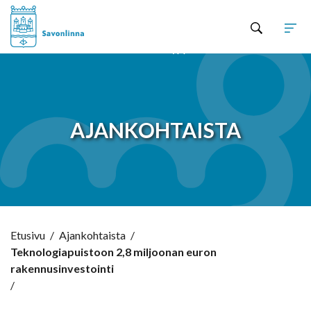
Hyppää sisältöön
AJANKOHTAISTA
Etusivu
/
Ajankohtaista
/
Teknologiapuistoon 2,8 miljoonan euron
rakennusinvestointi
/