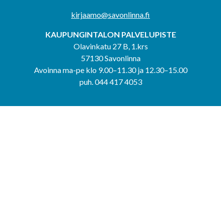
kirjaamo@savonlinna.fi
KAUPUNGINTALON PALVELUPISTE
Olavinkatu 27 B, 1.krs
57130 Savonlinna
Avoinna ma-pe klo 9.00–11.30 ja 12.30–15.00
puh. 044 417 4053
KERIMÄEN YHTEISPALVELUPISTE
Kerimäentie 6
58200 Kerimäki
Avoinna ke-to klo 9.00–12.00 ja 12.30–15.00.
PUNKAHARJUN YHTEISPALVELUPISTE
Kauppatie 20
58500 Punkaharju
Avoinna ma-ti klo 9.00–12.00 ja 12.30–15.30.