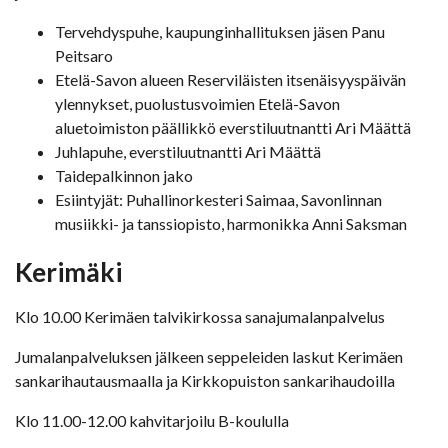
Tervehdyspuhe, kaupunginhallituksen jäsen Panu
Peitsaro
Etelä-Savon alueen Reserviläisten itsenäisyyspäivän
ylennykset, puolustusvoimien Etelä-Savon
aluetoimiston päällikkö everstiluutnantti Ari Määttä
Juhlapuhe, everstiluutnantti Ari Määttä
Taidepalkinnon jako
Esiintyjät: Puhallinorkesteri Saimaa, Savonlinnan
musiikki- ja tanssiopisto, harmonikka Anni Saksman
Kerimäki
Klo 10.00 Kerimäen talvikirkossa sanajumalanpalvelus
Jumalanpalveluksen jälkeen seppeleiden laskut Kerimäen
sankarihautausmaalla ja Kirkkopuiston sankarihaudoilla
Klo 11.00-12.00 kahvitarjoilu B-koululla