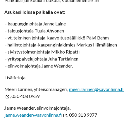
Punkaharjun koulun ruokala, Kouluniementie 16
Asukasilloissa paikalla ovat:
– kaupunginjohtaja Janne Laine
– talousjohtaja Tuula Ahvonen
– vt. tekninen johtaja, kaavoituspäällikkö Päivi Behm
– hallintojohtaja-kaupunginlakimies Markus Hämäläinen
– sivistystoimenjohtaja Mikko Ripatti
– yrityspalvelujohtaja Juha Turtiainen
– elinvoimajohtaja Janne Weander.
Lisätietoja:
Meeri Larinen, yhteisömanageri,
meeri.larinen@savonlinna.fi
, 050 408 0959
Janne Weander, elinvoimajohtaja,
janne.weander@savonlinna.fi
, 050 313 9977