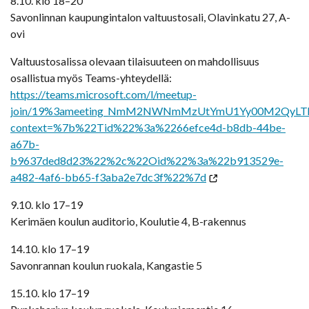
8.10. klo 18–20
Savonlinnan kaupungintalon valtuustosali, Olavinkatu 27, A-
ovi
Valtuustosalissa olevaan tilaisuuteen on mahdollisuus
osallistua myös Teams-yhteydellä:
https://teams.microsoft.com/l/meetup-
join/19%3ameeting_NmM2NWNmMzUtYmU1Yy00M2QyLThi
context=%7b%22Tid%22%3a%2266efce4d-b8db-44be-
a67b-
b9637ded8d23%22%2c%22Oid%22%3a%22b913529e-
a482-4af6-bb65-f3aba2e7dc3f%22%7d
9.10. klo 17–19
Kerimäen koulun auditorio, Koulutie 4, B-rakennus
14.10. klo 17–19
Savonrannan koulun ruokala, Kangastie 5
15.10. klo 17–19