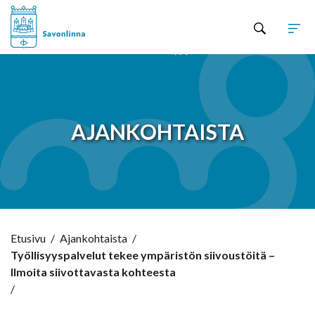
Hyppää sisältöön
AJANKOHTAISTA
Etusivu
/
Ajankohtaista
/
Työllisyyspalvelut tekee ympäristön siivoustöitä –
Ilmoita siivottavasta kohteesta
/