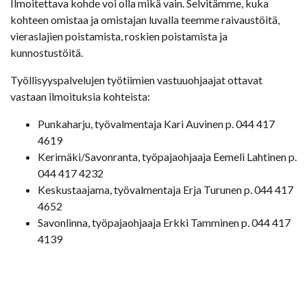
Ilmoitettava kohde voi olla mikä vain. Selvitämme, kuka
kohteen omistaa ja omistajan luvalla teemme raivaustöitä,
vieraslajien poistamista, roskien poistamista ja
kunnostustöitä.
Työllisyyspalvelujen työtiimien vastuuohjaajat ottavat
vastaan ilmoituksia kohteista:
Punkaharju, työvalmentaja Kari Auvinen p. 044 417
4619
Kerimäki/Savonranta, työpajaohjaaja Eemeli Lahtinen p.
044 417 4232
Keskustaajama, työvalmentaja Erja Turunen p. 044 417
4652
Savonlinna, työpajaohjaaja Erkki Tamminen p. 044 417
4139