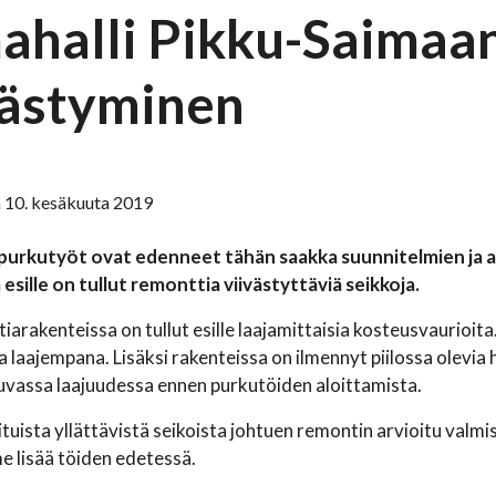
ahalli Pikku-Saimaa
västyminen
 10. kesäkuuta 2019
 purkutyöt ovat edenneet tähän saakka suunnitelmien ja 
esille on tullut remonttia viivästyttäviä seikkoja.
attiarakenteissa on tullut esille laajamittaisia kosteusvauri
a laajempana. Lisäksi rakenteissa on ilmennyt piilossa olevia 
uvassa laajuudessa ennen purkutöiden aloittamista.
ituista yllättävistä seikoista johtuen remontin arvioitu valm
 lisää töiden edetessä.