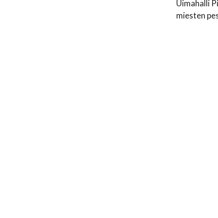
Uimahalli P
miesten pes