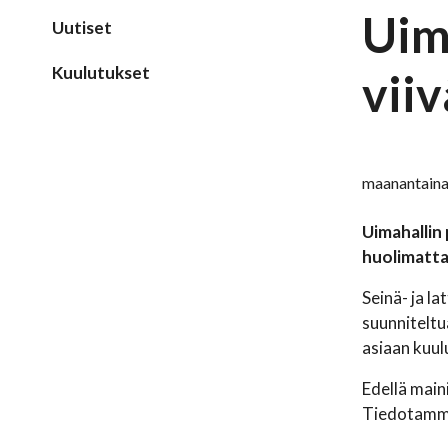
Uim
Uutiset
Kuulutukset
vii
maanantaina
Uimahallin
huolimatta 
Seinä- ja l
suunniteltu
asiaan kuul
Edellä main
Tiedotamme