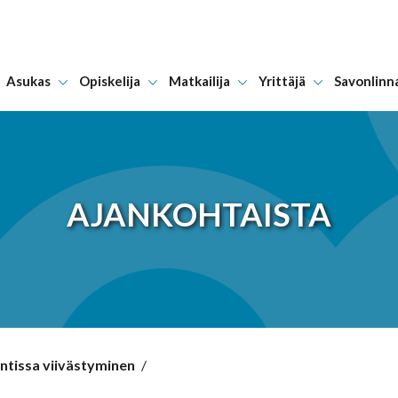
Asukas
Opiskelija
Matkailija
Yrittäjä
Savonlinn
Hyppää sisältöön
AJANKOHTAISTA
ntissa viivästyminen
/