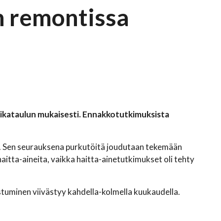
n remontissa
aikataulun mukaisesti. Ennakkotutkimuksista
oita. Sen seurauksena purkutöitä joudutaan tekemään
haitta-aineita, vaikka haitta-ainetutkimukset oli tehty
istuminen viivästyy kahdella-kolmella kuukaudella.