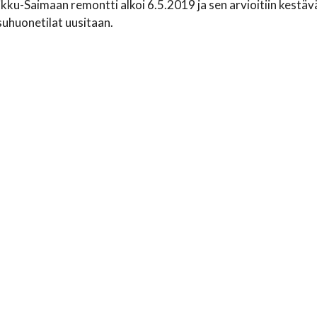
ikku-Saimaan remontti alkoi 6.5.2019 ja sen arvioitiin kestäv
uhuonetilat uusitaan.