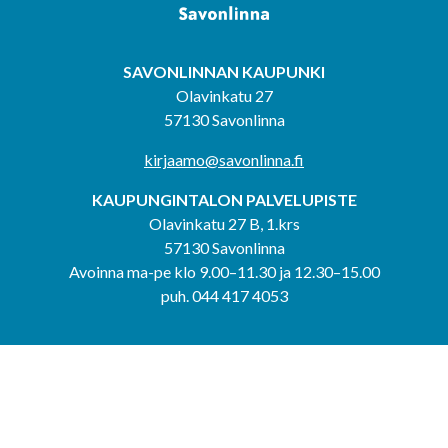
SAVONLINNAN KAUPUNKI
Olavinkatu 27
57130 Savonlinna
kirjaamo@savonlinna.fi
KAUPUNGINTALON PALVELUPISTE
Olavinkatu 27 B, 1.krs
57130 Savonlinna
Avoinna ma-pe klo 9.00–11.30 ja 12.30–15.00
puh. 044 417 4053
KERIMÄEN YHTEISPALVELUPISTE
Kerimäentie 6
58200 Kerimäki
Avoinna ke-to klo 9.00–12.00 ja 12.30–15.00.