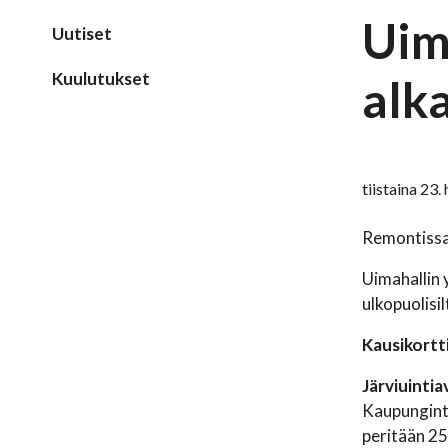
Uim
Uutiset
Kuulutukset
alk
tiistaina 23
Remontissa 
Uimahallin 
ulkopuolisi
Kausikortt
Järviuinti
Kaupunginta
peritään 2