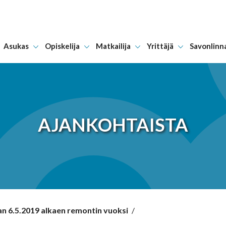
Asukas
Opiskelija
Matkailija
Yrittäjä
Savonlinn
Hyppää sisältöön
AJANKOHTAISTA
an 6.5.2019 alkaen remontin vuoksi
/