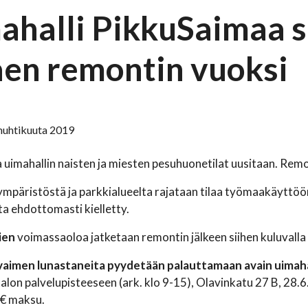
ahalli PikkuSaimaa s
aen remontin vuoksi
. huhtikuuta 2019
uimahallin naisten ja miesten pesuhuonetilat uusitaan. Remo
ympäristöstä ja parkkialueelta rajataan tilaa työmaakäyttö
lta ehdottomasti kielletty.
ien
voimassaoloa jatketaan remontin jälkeen siihen kuluvalla a
avaimen lunastaneita pyydetään palauttamaan avain uimahal
lon palvelupisteeseen (ark. klo 9-15), Olavinkatu 27 B, 28
5€ maksu.