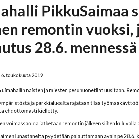
ahalli PikkuSaimaa s
aen remontin vuoksi, 
autus 28.6. mennessä
 6. toukokuuta 2019
uimahallin naisten ja miesten pesuhuonetilat uusitaan. Remo
ympäristöstä ja parkkialueelta rajataan tilaa työmaakäyttö
lta ehdottomasti kielletty.
en voimassaoloa jatketaan remontin jälkeen siihen kuluvalla a
vaimen lunastaneita pyydetään palauttamaan avain pe 28.6.