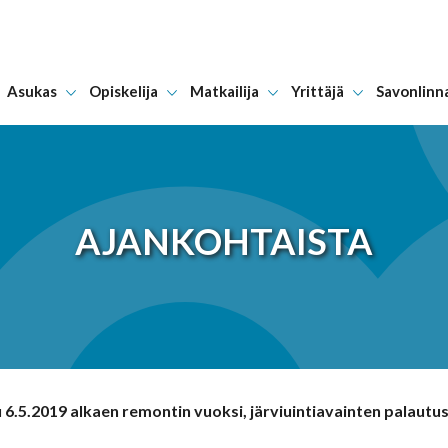
Asukas
Opiskelija
Matkailija
Yrittäjä
Savonlinn
Hyppää sisältöön
AJANKOHTAISTA
 6.5.2019 alkaen remontin vuoksi, järviuintiavainten palautu