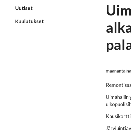
Uim
Uutiset
Kuulutukset
alk
pal
maanantaina
Remontissa 
Uimahallin 
ulkopuolisi
Kausikortti
Järviuintia