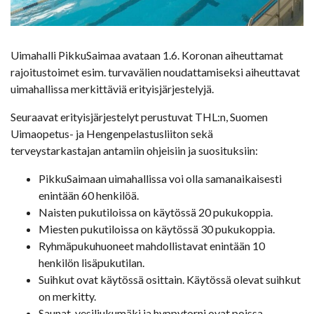
Uimahalli PikkuSaimaa avataan 1.6. Koronan aiheuttamat
rajoitustoimet esim. turvavälien noudattamiseksi aiheuttavat
uimahallissa merkittäviä erityisjärjestelyjä.
Seuraavat erityisjärjestelyt perustuvat THL:n, Suomen
Uimaopetus- ja Hengenpelastusliiton sekä
terveystarkastajan antamiin ohjeisiin ja suosituksiin:
PikkuSaimaan uimahallissa voi olla samanaikaisesti
enintään 60 henkilöä.
Naisten pukutiloissa on käytössä 20 pukukoppia.
Miesten pukutiloissa on käytössä 30 pukukoppia.
Ryhmäpukuhuoneet mahdollistavat enintään 10
henkilön lisäpukutilan.
Suihkut ovat käytössä osittain. Käytössä olevat suihkut
on merkitty.
Saunat, vesiliukumäki ja hyppytorni ovat poissa