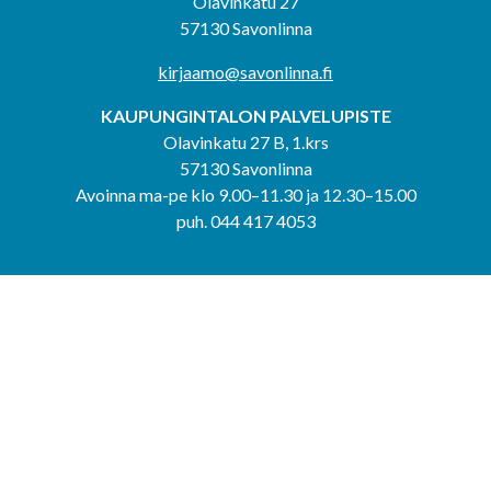
Olavinkatu 27
57130 Savonlinna
kirjaamo@savonlinna.fi
KAUPUNGINTALON PALVELUPISTE
Olavinkatu 27 B, 1.krs
57130 Savonlinna
Avoinna ma-pe klo 9.00–11.30 ja 12.30–15.00
puh. 044 417 4053
KERIMÄEN YHTEISPALVELUPISTE
Kerimäentie 6
58200 Kerimäki
Avoinna ke-to klo 9.00–12.00 ja 12.30–15.00.
PUNKAHARJUN YHTEISPALVELUPISTE
Kauppatie 20
58500 Punkaharju
Avoinna ma-ti klo 9.00–12.00 ja 12.30–15.30.