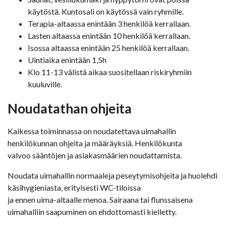
käytöstä. Kuntosali on käytössä vain ryhmille.
Terapia-altaassa enintään 3 henkilöä kerrallaan.
Lasten altaassa enintään 10 henkilöä kerrallaan.
Isossa altaassa enintään 25 henkilöä kerrallaan.
Uintiaika enintään 1,5h
Klo 11-13 välistä aikaa suositellaan riskiryhmiin
kuuluville.
Noudatathan ohjeita
Kaikessa toiminnassa on noudatettava uimahallin
henkilökunnan ohjeita ja määräyksiä. Henkilökunta
valvoo sääntöjen ja asiakasmäärien noudattamista.
Noudata uimahallin normaaleja peseytymisohjeita ja huolehdi
käsihygieniasta, erityisesti WC-tiloissa
ja ennen uima-altaalle menoa. Sairaana tai flunssaisena
uimahalliin saapuminen on ehdottomasti kielletty.