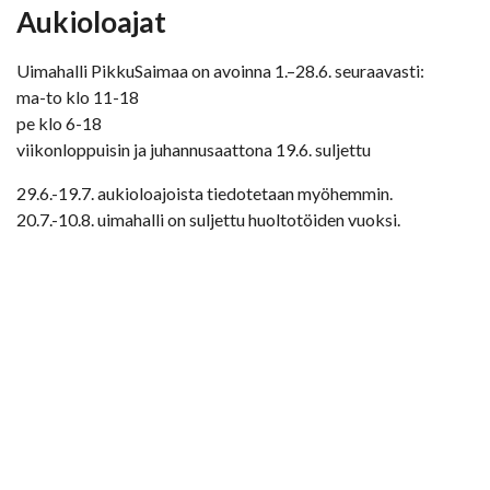
Aukioloajat
Uimahalli PikkuSaimaa on avoinna 1.–28.6. seuraavasti:
ma-to klo 11-18
pe klo 6-18
viikonloppuisin ja juhannusaattona 19.6. suljettu
29.6.-19.7. aukioloajoista tiedotetaan myöhemmin.
20.7.-10.8. uimahalli on suljettu huoltotöiden vuoksi.