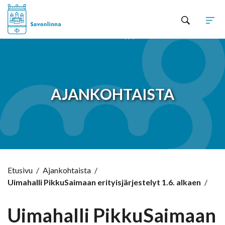
Hyppää sisältöön
AJANKOHTAISTA
Etusivu
/
Ajankohtaista
/
Uimahalli PikkuSaimaan erityisjärjestelyt 1.6. alkaen
/
Uimahalli PikkuSaimaan