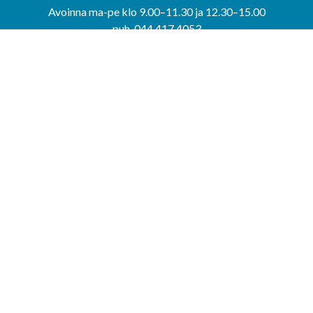
Avoinna ma-pe klo 9.00–11.30 ja 12.30–15.00
puh. 044 417 4053
KERIMÄEN YHTEISPALVELUPISTE
Kerimäentie 6
58200 Kerimäki
Avoinna ke-to klo 9.00–12.00 ja 12.30–15.00.
PUNKAHARJUN YHTEISPALVELUPISTE
Kauppatie 20
58500 Punkaharju
Avoinna ma-ti klo 9.00–12.00 ja 12.30–15.30.
Saavutettavuusseloste