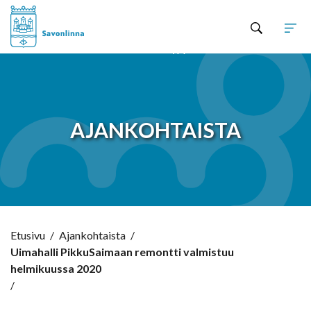
Hyppää sisältöön
AJANKOHTAISTA
Etusivu
/
Ajankohtaista
/
Uimahalli PikkuSaimaan remontti valmistuu
helmikuussa 2020
/