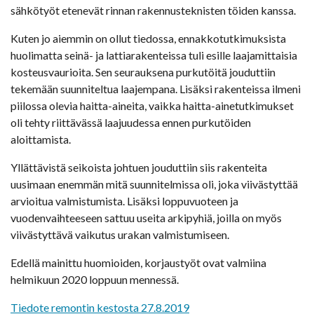
sähkötyöt etenevät rinnan rakennusteknisten töiden kanssa.
Kuten jo aiemmin on ollut tiedossa, ennakkotutkimuksista
huolimatta seinä- ja lattiarakenteissa tuli esille laajamittaisia
kosteusvaurioita. Sen seurauksena purkutöitä jouduttiin
tekemään suunniteltua laajempana. Lisäksi rakenteissa ilmeni
piilossa olevia haitta-aineita, vaikka haitta-ainetutkimukset
oli tehty riittävässä laajuudessa ennen purkutöiden
aloittamista.
Yllättävistä seikoista johtuen jouduttiin siis rakenteita
uusimaan enemmän mitä suunnitelmissa oli, joka viivästyttää
arvioitua valmistumista. Lisäksi loppuvuoteen ja
vuodenvaihteeseen sattuu useita arkipyhiä, joilla on myös
viivästyttävä vaikutus urakan valmistumiseen.
Edellä mainittu huomioiden, korjaustyöt ovat valmiina
helmikuun 2020 loppuun mennessä.
Tiedote remontin kestosta 27.8.2019